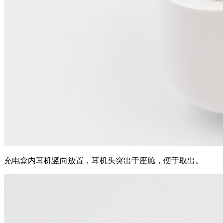
充电盒内耳机竖向放置，耳机头突出于座舱，便于取出。