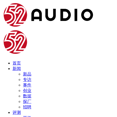
首页
新闻
新品
专访
事件
创业
数据
探厂
招聘
评测