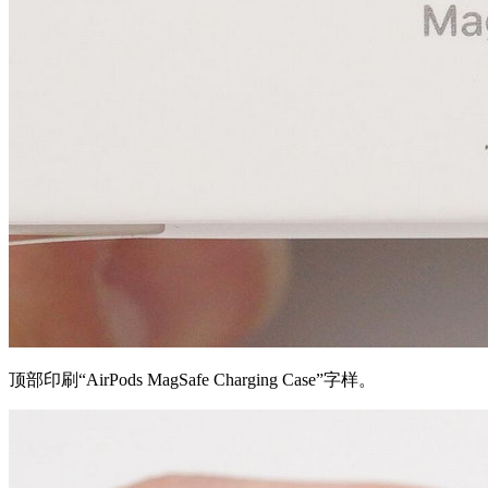
顶部印刷“AirPods MagSafe Charging Case”字样。