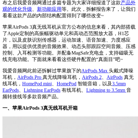
布之后我爱音频网通过多篇专题为大家详细报道了这款
产品外
观的优化升级
、
新功能应用
等。此次，拆解报告来了，让我们
看看这款产品的内部结构配置得到了哪些改变~
苹果AirPods 3真无线耳机从官方公布的信息来看，其内部搭载
了Apple定制的高振幅驱动单元和高动态范围放大器，H1芯
片，以及皮肤识别传感器，运动加速、语音加速、力度感应
器，用以提供优质的音频效果、动态头部跟踪空间音频、压感
控制、入耳检测等功能。并配备MagSafe充电盒，支持磁吸无
线充电功能。下面就来看看这些
硬件
配置的“真面目”吧~
我爱音频网此前还拆解过苹果旗下的
AirPods Max
头戴式降噪
耳机，
AirPods Pro
真无线降噪耳机，
AirPods 2
、
AirPods
真无
线耳机，
HomePod mini
、
HomePod
智能音箱，以及
3.5mm
EarPods
、
Lightning EarPods
有线耳机、
Lightning to 3.5mm
音
频转接线等多款音频产品。
一、苹果AirPods 3真无线耳机开箱