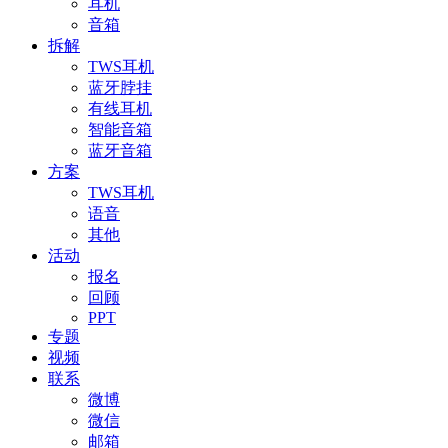
耳机
音箱
拆解
TWS耳机
蓝牙脖挂
有线耳机
智能音箱
蓝牙音箱
方案
TWS耳机
语音
其他
活动
报名
回顾
PPT
专题
视频
联系
微博
微信
邮箱