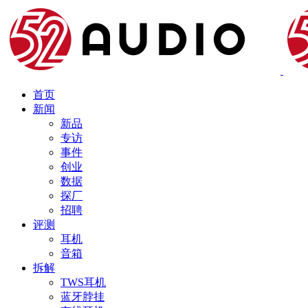
首页
新闻
新品
专访
事件
创业
数据
探厂
招聘
评测
耳机
音箱
拆解
TWS耳机
蓝牙脖挂