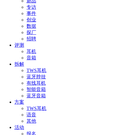
新品
专访
事件
创业
数据
探厂
招聘
评测
耳机
音箱
拆解
TWS耳机
蓝牙脖挂
有线耳机
智能音箱
蓝牙音箱
方案
TWS耳机
语音
其他
活动
报名