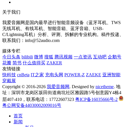
关于我们
我爱音频网是国内最早进行智能音频设备（蓝牙耳机、TWS
无线耳机、有线耳机、智能音箱、蓝牙音箱、USB-
C/Lightning耳机）分析、评测、拆解的专业机构。稿件投递、
联系我们：info@52audio.com
媒体专栏
今日头条
bilibili
微博
搜狐
腾讯视频
一点资讯
互动吧
企鹅号
花瓣
简书
什么值得买
ZAKER
友情链接
快科技
cnBeta
IT之家
充电头网
POWER-Z
ZAEKE
亚洲智能
穿戴展
Copyright © 2016-2026
我爱音频网
. Designed by
nicetheme
. 地
址：深圳市龙岗区坂田街道南坑社区雅园路5号创意园Y4栋4
层407-410，联系电话：17722607323
粤ICP备16035666号-2
粤公网安备44030002009016号
首页
新闻