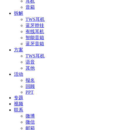
耳机
音箱
拆解
TWS耳机
蓝牙脖挂
有线耳机
智能音箱
蓝牙音箱
方案
TWS耳机
语音
其他
活动
报名
回顾
PPT
专题
视频
联系
微博
微信
邮箱