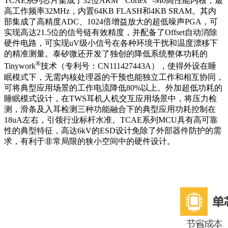
TCAE系列芯片集成了32位ARM
Cortex
-M0高性能内核，最
高工作频率32MHz，内置64KB FLASH和4KB SRAM。其内
部集成了高精度ADC、1024倍增益放大的超低噪声PGA，可
实现高达21.5位的信号链有效精度，并配备了Offset自动消除
硬件电路，可实现uV级小信号在各种环境干扰和温度漂移下
的精准测量。泰矽微还开发了独创的降低系统整体功耗的
®
Tinywork
技术（专利号：CN111427443A），使得外设在睡
眠模式下，无需内核处理器的干预也能独立工作和相互协同，
可将典型应用场景的工作电流降低80%以上。外加超低功耗的
睡眠模式设计，在TWS耳机人机交互应用场景中，将压力检
测，滑条及入耳检测三种功能融合下的典型应用功耗控制在
18uA左右，引领行业标杆水准。TCAE系列MCU具有高可靠
性的典型特征，高达6kV的ESD设计免除了外部器件防护的需
求，有利于非常局限的狭小空间中的硬件设计。