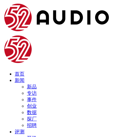
首页
新闻
新品
专访
事件
创业
数据
探厂
招聘
评测