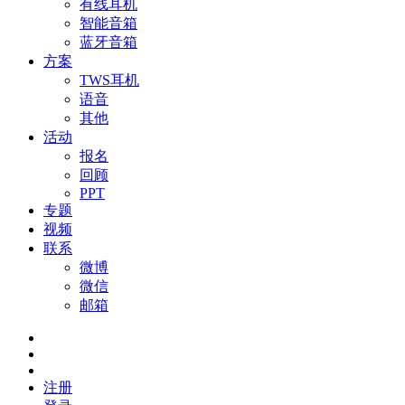
有线耳机
智能音箱
蓝牙音箱
方案
TWS耳机
语音
其他
活动
报名
回顾
PPT
专题
视频
联系
微博
微信
邮箱
注册