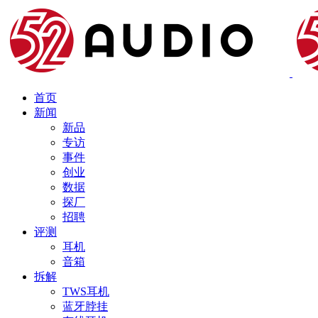
首页
新闻
新品
专访
事件
创业
数据
探厂
招聘
评测
耳机
音箱
拆解
TWS耳机
蓝牙脖挂