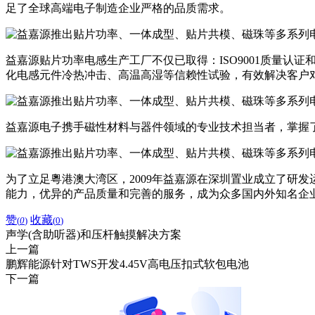
足了全球高端电子制造企业严格的品质需求。
益嘉源贴片功率电感生产工厂不仅已取得：ISO9001质量认证
化电感元件冷热冲击、高温高湿等信赖性试验，有效解决客户
益嘉源电子携手磁性材料与器件领域的专业技术担当者，掌握了
为了立足粵港澳大湾区，2009年益嘉源在深圳置业成立了研
能力，优异的产品质量和完善的服务，成为众多国内外知名企
赞
收藏
(
0
)
(
0
)
声学(含助听器)和压杆触摸解决方案
上一篇
鹏辉能源针对TWS开发4.45V高电压扣式软包电池
下一篇