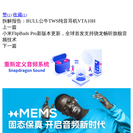
赞
收藏
(
1
)
(
1
)
拆解报告：BULL公牛TWS纯音耳机VTA10H
上一篇
小米FlipBuds Pro新版本更新，全球首发支持骁龙畅听旗舰音
频技术
下一篇