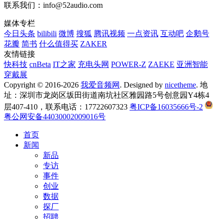
联系我们：info@52audio.com
媒体专栏
今日头条
bilibili
微博
搜狐
腾讯视频
一点资讯
互动吧
企鹅号
花瓣
简书
什么值得买
ZAKER
友情链接
快科技
cnBeta
IT之家
充电头网
POWER-Z
ZAEKE
亚洲智能
穿戴展
Copyright © 2016-2026
我爱音频网
. Designed by
nicetheme
. 地
址：深圳市龙岗区坂田街道南坑社区雅园路5号创意园Y4栋4
层407-410，联系电话：17722607323
粤ICP备16035666号-2
粤公网安备44030002009016号
首页
新闻
新品
专访
事件
创业
数据
探厂
招聘