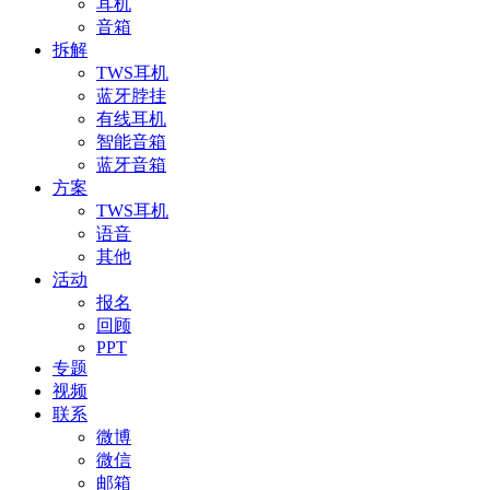
耳机
音箱
拆解
TWS耳机
蓝牙脖挂
有线耳机
智能音箱
蓝牙音箱
方案
TWS耳机
语音
其他
活动
报名
回顾
PPT
专题
视频
联系
微博
微信
邮箱