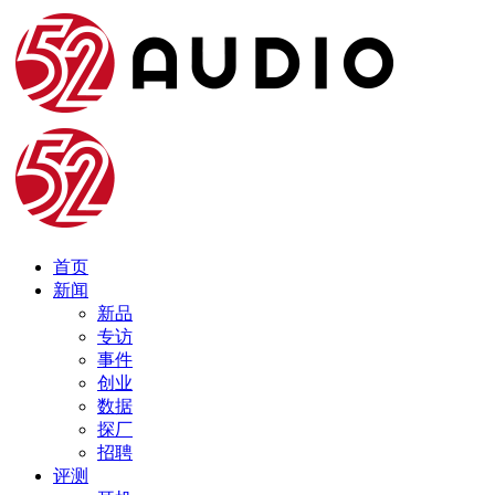
首页
新闻
新品
专访
事件
创业
数据
探厂
招聘
评测