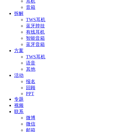
耳机
音箱
拆解
TWS耳机
蓝牙脖挂
有线耳机
智能音箱
蓝牙音箱
方案
TWS耳机
语音
其他
活动
报名
回顾
PPT
专题
视频
联系
微博
微信
邮箱