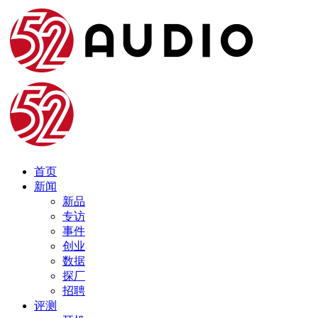
首页
新闻
新品
专访
事件
创业
数据
探厂
招聘
评测