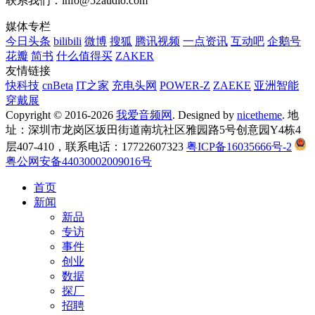
联系我们：info@52audio.com
媒体专栏
今日头条
bilibili
微博
搜狐
腾讯视频
一点资讯
互动吧
企鹅号
花瓣
简书
什么值得买
ZAKER
友情链接
快科技
cnBeta
IT之家
充电头网
POWER-Z
ZAEKE
亚洲智能
穿戴展
Copyright © 2016-2026
我爱音频网
. Designed by
nicetheme
. 地
址：深圳市龙岗区坂田街道南坑社区雅园路5号创意园Y4栋4
层407-410，联系电话：17722607323
粤ICP备16035666号-2
粤公网安备44030002009016号
首页
新闻
新品
专访
事件
创业
数据
探厂
招聘