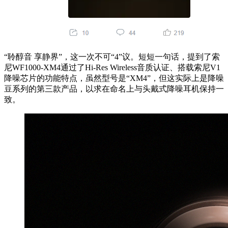
“聆醇音 享静界”，这一次不可“4”议。短短一句话，提到了索
尼WF1000-XM4通过了Hi-Res Wireless音质认证、搭载索尼V1
降噪芯片的功能特点，虽然型号是“XM4”，但这实际上是降噪
豆系列的第三款产品，以求在命名上与头戴式降噪耳机保持一
致。