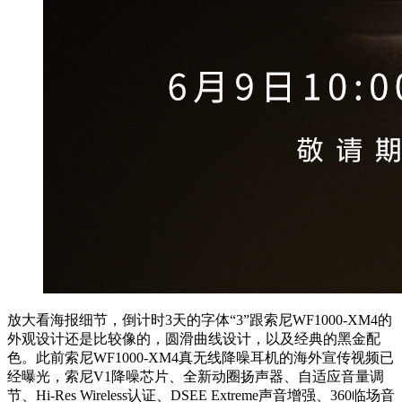
放大看海报细节，倒计时3天的字体“3”跟索尼WF1000-XM4的
外观设计还是比较像的，圆滑曲线设计，以及经典的黑金配
色。此前索尼WF1000-XM4真无线降噪耳机的海外宣传视频已
经曝光，索尼V1降噪芯片、全新动圈扬声器、自适应音量调
节、Hi-Res Wireless认证、DSEE Extreme声音增强、360临场音