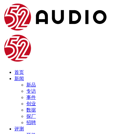
首页
新闻
新品
专访
事件
创业
数据
探厂
招聘
评测