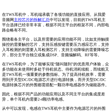
在TWS耳机中，耳机端承载了各项功能的直接应用。从我爱
音频网
主控芯片的拆解汇总
中可以发现，目前的TWS耳机主
平台选择已经非常丰富，根据不同主平台的框架不同，内部电
路会略有不同。
围绕着
各
主平台
，以及所需要的应用功能不同
，比如支持触摸
操控的需要触控芯片，支持压感按键需要压力感应芯片，支持
入耳检测的则需要入耳检测芯片，支持主动降噪的需要降噪芯
片，
部分主平台独立或集成
DSP、音频编解码、RF等等。
在TWS耳机中，为了能够实现“随叫随到”的优质用户体验，众
多功能在未使用时多处于待机状态。待机消耗续航，而续航又
是TWS耳机一项重要的参数指标。为了提高待机效率，需要
用到开关型DC/DC电源芯片进行电源转换，而
开关型DC/DC
电源转换芯片的外围
都需搭配
一颗功率电感器作为储能器件。
因此，根据不同产品的功能应用
以及不同主平台的集成度差
异
，
单个
耳机内需要2-4颗功率电感。
从中可以发现，电感在TWS耳机中主要作为电源芯片的外围