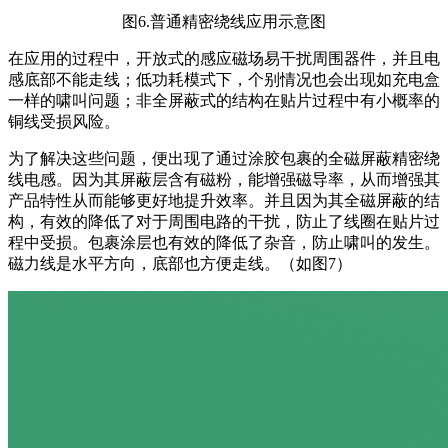
图6.普通精密绕线应用示意图
在应用的过程中，开放式的感应磁场易干扰周围器件，
并且
电
感底部不能走线；低功耗模式下，个别情况也会出现如充电盒
一样的啸叫问题；非全屏蔽式的结构在贴片过程中有小概率的
铜线受损风险。
为了解决这些问题，便出现了通过涂胶包裹的
全
磁屏蔽精密绕
线电感。因为其屏蔽层含有磁粉，能增强磁导率，从而增强其
产品特性从而能够更好地提升
效
率。并且
因为其
全磁屏蔽的结
构，有效的降低了对于周围电路的干扰，防止了线圈在贴片过
程中受损。包裹涂层也有效的降低了杂音，防止啸叫的发生。
磁力线是水平方向，底部也方便走线。（如图7）