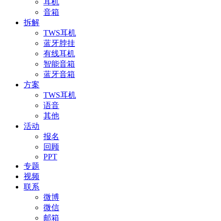
耳机
音箱
拆解
TWS耳机
蓝牙脖挂
有线耳机
智能音箱
蓝牙音箱
方案
TWS耳机
语音
其他
活动
报名
回顾
PPT
专题
视频
联系
微博
微信
邮箱