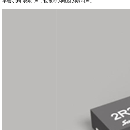
率会听到“呲呲”声，也被称为电感的啸叫声。