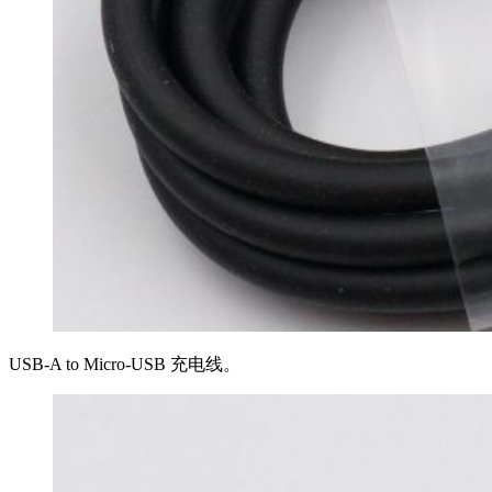
USB-A to Micro-USB 充电线。