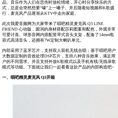
品。音乐作为人们在悲伤时放松情绪，开心时分享快乐的方
式，总是会突然想要“嚎”上一嗓子。并且随着短视频和K歌盛
行，麦克风产品逐渐从KTV中走向家庭。
此次我爱音频网为大家带来了唱吧精灵麦克风 Q3 LINE
FRIEND 心动版，圆润的身材搭配莎莉图案和配色，外观非常
可爱讨喜。球形音网内搭配竖琴式音头支架，配备了14mm电
容式高清音头，还拥有7W定制大喇叭单元。
内部采用了蓝牙芯片，支持双人双机无线合唱；基于唱吧用户
大数据定制的音效处理DSP芯片，支持八种音乐效果，满足用
户的不同需求。并且支持外放K歌模式以及手机有线/无线录歌
模式等功能。下面就让我们一起看看这款产品的内部构造吧~
一、唱吧精灵麦克风 Q3开箱