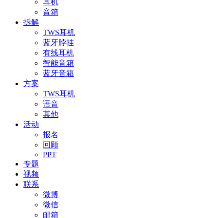
耳机
音箱
拆解
TWS耳机
蓝牙脖挂
有线耳机
智能音箱
蓝牙音箱
方案
TWS耳机
语音
其他
活动
报名
回顾
PPT
专题
视频
联系
微博
微信
邮箱