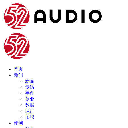
首页
新闻
新品
专访
事件
创业
数据
探厂
招聘
评测