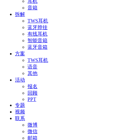
耳机
音箱
拆解
TWS耳机
蓝牙脖挂
有线耳机
智能音箱
蓝牙音箱
方案
TWS耳机
语音
其他
活动
报名
回顾
PPT
专题
视频
联系
微博
微信
邮箱