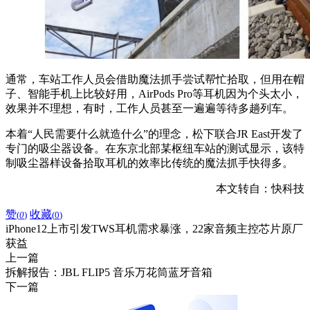
通常，车站工作人员会借助魔法抓手尝试帮忙拾取，但用在帽
子、智能手机上比较好用，AirPods Pro等耳机因为个头太小，
效果并不理想，有时，工作人员甚至一遍遍等待多趟列车。
本着“人民需要什么就造什么”的理念，松下联合JR East开发了
专门的吸尘器设备。在东京北部某枢纽车站的测试显示，该特
制吸尘器样设备拾取耳机的效率比传统的魔法抓手快得多。
本文转自：快科技
赞
收藏
(
0
)
(
0
)
iPhone12上市引发TWS耳机需求暴涨，22家音频主控芯片原厂
获益
上一篇
拆解报告：JBL FLIP5 音乐万花筒蓝牙音箱
下一篇