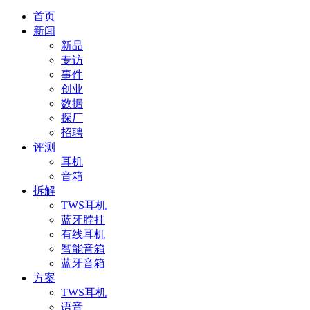
首页
新闻
新品
专访
事件
创业
数据
探厂
招聘
评测
耳机
音箱
拆解
TWS耳机
蓝牙脖挂
有线耳机
智能音箱
蓝牙音箱
方案
TWS耳机
语音