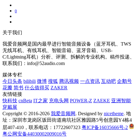
0
关于我们
我爱音频网是国内最早进行智能音频设备（蓝牙耳机、TWS
无线耳机、有线耳机、智能音箱、蓝牙音箱、USB-
C/Lightning耳机）分析、评测、拆解的专业机构。稿件投递、
联系我们：info@52audio.com
媒体专栏
今日头条
bilibili
微博
搜狐
腾讯视频
一点资讯
互动吧
企鹅号
花瓣
简书
什么值得买
ZAKER
友情链接
快科技
cnBeta
IT之家
充电头网
POWER-Z
ZAEKE
亚洲智能
穿戴展
Copyright © 2016-2026
我爱音频网
. Designed by
nicetheme
. 地
址：深圳市龙岗区坂田街道南坑社区雅园路5号创意园Y4栋4
层407-410，联系电话：17722607323
粤ICP备16035666号-2
粤公网安备44030002009016号