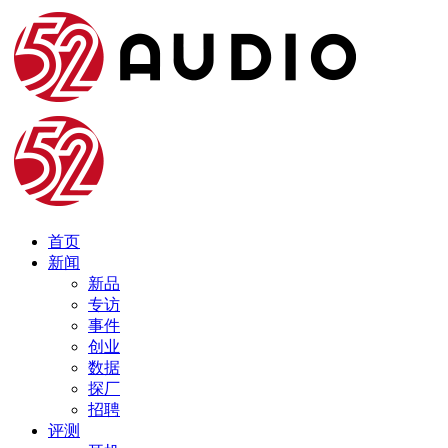
首页
新闻
新品
专访
事件
创业
数据
探厂
招聘
评测