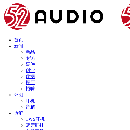
首页
新闻
新品
专访
事件
创业
数据
探厂
招聘
评测
耳机
音箱
拆解
TWS耳机
蓝牙脖挂