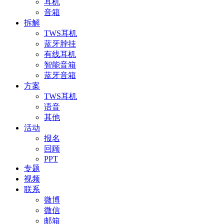
耳机
音箱
拆解
TWS耳机
蓝牙脖挂
有线耳机
智能音箱
蓝牙音箱
方案
TWS耳机
语音
其他
活动
报名
回顾
PPT
专题
视频
联系
微博
微信
邮箱