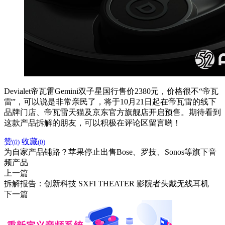
Devialet帝瓦雷Gemini双子星国行售价2380元，价格很不“帝瓦
雷”，可以说是非常亲民了，将于10月21日起在帝瓦雷的线下
品牌门店、帝瓦雷天猫及京东官方旗舰店开启预售。期待看到
这款产品拆解的朋友，可以积极在评论区留言哟！
赞
收藏
(
0
)
(
0
)
为自家产品铺路？苹果停止出售Bose、罗技、Sonos等旗下音
频产品
上一篇
拆解报告：创新科技 SXFI THEATER 影院者头戴无线耳机
下一篇