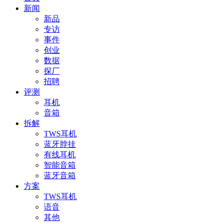
新闻
新品
专访
事件
创业
数据
探厂
招聘
评测
耳机
音箱
拆解
TWS耳机
蓝牙脖挂
有线耳机
智能音箱
蓝牙音箱
方案
TWS耳机
语音
其他