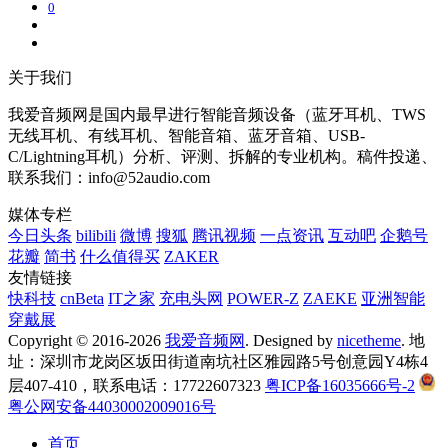
0
关于我们
我爱音频网是国内最早进行智能音频设备（蓝牙耳机、TWS
无线耳机、有线耳机、智能音箱、蓝牙音箱、USB-
C/Lightning耳机）分析、评测、拆解的专业机构。稿件投递、
联系我们：info@52audio.com
媒体专栏
今日头条
bilibili
微博
搜狐
腾讯视频
一点资讯
互动吧
企鹅号
花瓣
简书
什么值得买
ZAKER
友情链接
快科技
cnBeta
IT之家
充电头网
POWER-Z
ZAEKE
亚洲智能
穿戴展
Copyright © 2016-2026
我爱音频网
. Designed by
nicetheme
. 地
址：深圳市龙岗区坂田街道南坑社区雅园路5号创意园Y4栋4
层407-410，联系电话：17722607323
粤ICP备16035666号-2
粤公网安备44030002009016号
首页