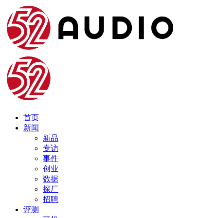
首页
新闻
新品
专访
事件
创业
数据
探厂
招聘
评测