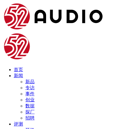
首页
新闻
新品
专访
事件
创业
数据
探厂
招聘
评测