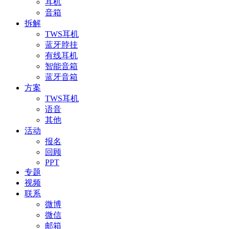
耳机
音箱
拆解
TWS耳机
蓝牙脖挂
有线耳机
智能音箱
蓝牙音箱
方案
TWS耳机
语音
其他
活动
报名
回顾
PPT
专题
视频
联系
微博
微信
邮箱