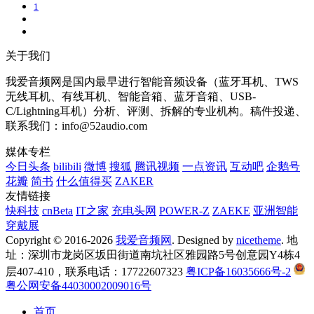
1
关于我们
我爱音频网是国内最早进行智能音频设备（蓝牙耳机、TWS
无线耳机、有线耳机、智能音箱、蓝牙音箱、USB-
C/Lightning耳机）分析、评测、拆解的专业机构。稿件投递、
联系我们：info@52audio.com
媒体专栏
今日头条
bilibili
微博
搜狐
腾讯视频
一点资讯
互动吧
企鹅号
花瓣
简书
什么值得买
ZAKER
友情链接
快科技
cnBeta
IT之家
充电头网
POWER-Z
ZAEKE
亚洲智能
穿戴展
Copyright © 2016-2026
我爱音频网
. Designed by
nicetheme
. 地
址：深圳市龙岗区坂田街道南坑社区雅园路5号创意园Y4栋4
层407-410，联系电话：17722607323
粤ICP备16035666号-2
粤公网安备44030002009016号
首页