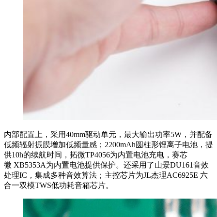
内部配置上，采用40mm驱动单元，最大输出功率5W，并配备
低频辐射振膜增加低频量感；2200mAh圆柱形锂离子电池，提
供10h的续航时间，拓微TP4056为内置电池充电，赛芯
微 XB5353A为内置电池提供保护。还采用了山景DU161音效
处理IC，集成多种音效算法；主控芯片为JL杰理AC6925E 六
合一双模TWS低功耗音箱芯片。