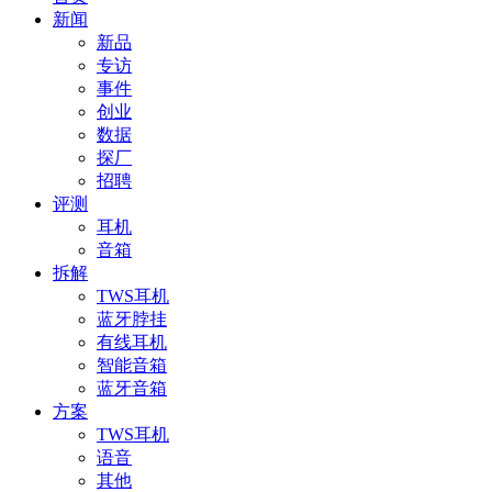
新闻
新品
专访
事件
创业
数据
探厂
招聘
评测
耳机
音箱
拆解
TWS耳机
蓝牙脖挂
有线耳机
智能音箱
蓝牙音箱
方案
TWS耳机
语音
其他