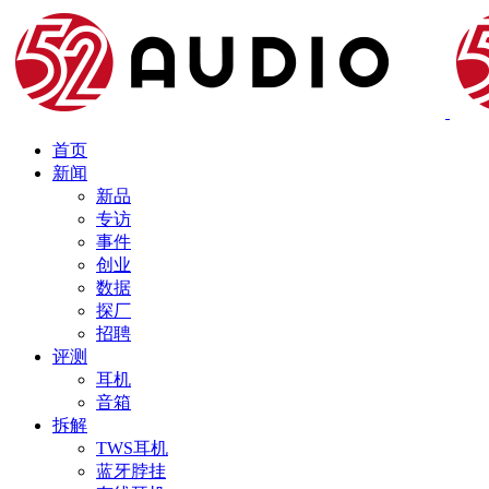
首页
新闻
新品
专访
事件
创业
数据
探厂
招聘
评测
耳机
音箱
拆解
TWS耳机
蓝牙脖挂