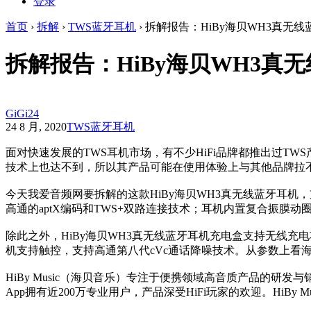
登录
首页
›
拆解
›
TWS蓝牙耳机
›
拆解报告：HiBy海贝WH3真无线
拆解报告：HiBy海贝WH3真
GiGi24
24 8 月, 2020
TWS蓝牙耳机
面对快速发展的TWS耳机市场，有不少HiFi品牌都推出过T
技术上也达不到，所以其产品可能在使用体验上与其他品牌拉
今天我爱音频网要拆解的这款HiBy海贝WH3真无线蓝牙耳机，支持
高通的aptX编码和TWS+双路连接技术；耳机内置复合振膜
除此之外，HiBy海贝WH3真无线蓝牙耳机充电盒支持无线充电功
机支持触控，支持高通第八代cVc通话降噪技术。从参数上看
HiBy Music（海贝音乐）专注于便携领域高音质产品的
App拥有近200万专业用户，产品深受HiFi玩家的欢迎。HiB