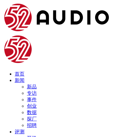
首页
新闻
新品
专访
事件
创业
数据
探厂
招聘
评测