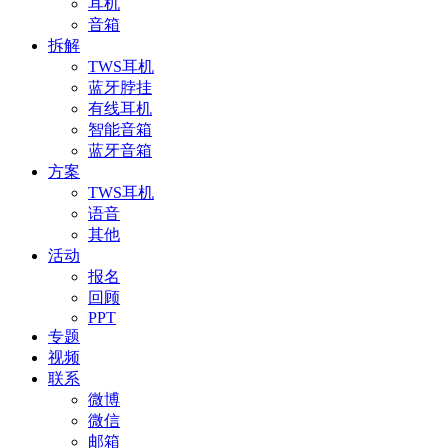
耳机
音箱
拆解
TWS耳机
蓝牙脖挂
有线耳机
智能音箱
蓝牙音箱
方案
TWS耳机
语音
其他
活动
报名
回顾
PPT
专题
视频
联系
微博
微信
邮箱