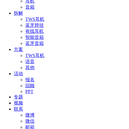
耳机
音箱
拆解
TWS耳机
蓝牙脖挂
有线耳机
智能音箱
蓝牙音箱
方案
TWS耳机
语音
其他
活动
报名
回顾
PPT
专题
视频
联系
微博
微信
邮箱