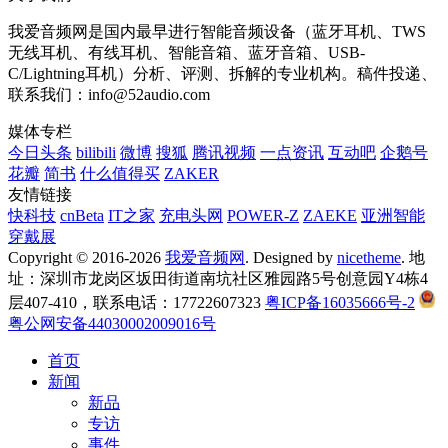
我爱音频网是国内最早进行智能音频设备（蓝牙耳机、TWS
无线耳机、有线耳机、智能音箱、蓝牙音箱、USB-
C/Lightning耳机）分析、评测、拆解的专业机构。稿件投递、
联系我们：info@52audio.com
媒体专栏
今日头条
bilibili
微博
搜狐
腾讯视频
一点资讯
互动吧
企鹅号
花瓣
简书
什么值得买
ZAKER
友情链接
快科技
cnBeta
IT之家
充电头网
POWER-Z
ZAEKE
亚洲智能
穿戴展
Copyright © 2016-2026
我爱音频网
. Designed by
nicetheme
. 地
址：深圳市龙岗区坂田街道南坑社区雅园路5号创意园Y4栋4
层407-410，联系电话：17722607323
粤ICP备16035666号-2
粤公网安备44030002009016号
首页
新闻
新品
专访
事件