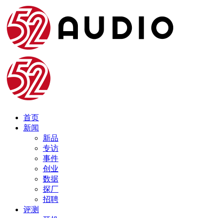
首页
新闻
新品
专访
事件
创业
数据
探厂
招聘
评测