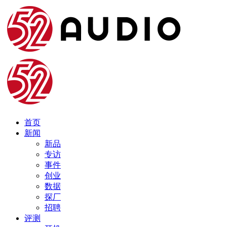
首页
新闻
新品
专访
事件
创业
数据
探厂
招聘
评测