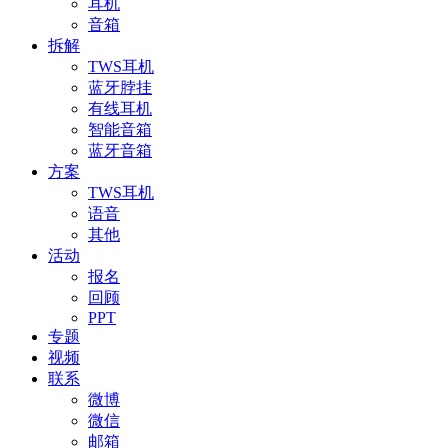
耳机
音箱
拆解
TWS耳机
蓝牙脖挂
有线耳机
智能音箱
蓝牙音箱
方案
TWS耳机
语音
其他
活动
报名
回顾
PPT
专题
视频
联系
微博
微信
邮箱