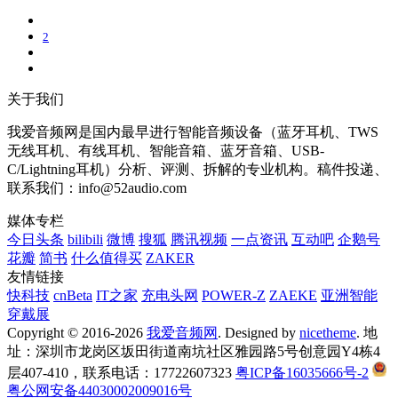
2
关于我们
我爱音频网是国内最早进行智能音频设备（蓝牙耳机、TWS
无线耳机、有线耳机、智能音箱、蓝牙音箱、USB-
C/Lightning耳机）分析、评测、拆解的专业机构。稿件投递、
联系我们：info@52audio.com
媒体专栏
今日头条
bilibili
微博
搜狐
腾讯视频
一点资讯
互动吧
企鹅号
花瓣
简书
什么值得买
ZAKER
友情链接
快科技
cnBeta
IT之家
充电头网
POWER-Z
ZAEKE
亚洲智能
穿戴展
Copyright © 2016-2026
我爱音频网
. Designed by
nicetheme
. 地
址：深圳市龙岗区坂田街道南坑社区雅园路5号创意园Y4栋4
层407-410，联系电话：17722607323
粤ICP备16035666号-2
粤公网安备44030002009016号