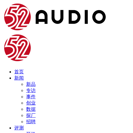
首页
新闻
新品
专访
事件
创业
数据
探厂
招聘
评测