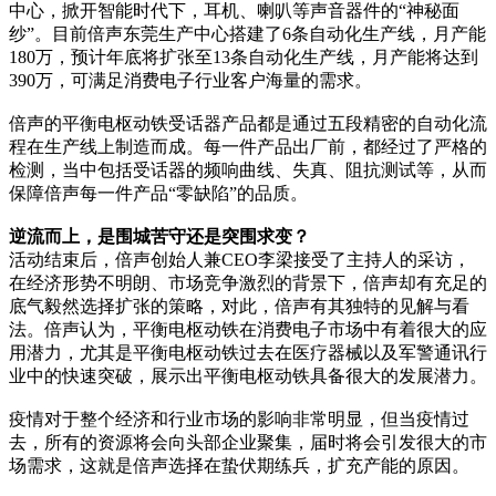
中心，掀开智能时代下，耳机、喇叭等声音器件的“神秘面
纱”。目前倍声东莞生产中心搭建了6条自动化生产线，月产能
180万，预计年底将扩张至13条自动化生产线，月产能将达到
390万，可满足消费电子行业客户海量的需求。
倍声的平衡电枢动铁受话器产品都是通过五段精密的自动化流
程在生产线上制造而成。每一件产品出厂前，都经过了严格的
检测，当中包括受话器的频响曲线、失真、阻抗测试等，从而
保障倍声每一件产品“零缺陷”的品质。
逆流而上，是围城苦守还是突围求变？
活动结束后，倍声创始人兼CEO李梁接受了主持人的采访，
在经济形势不明朗、市场竞争激烈的背景下，倍声却有充足的
底气毅然选择扩张的策略，对此，倍声有其独特的见解与看
法。倍声认为，平衡电枢动铁在消费电子市场中有着很大的应
用潜力，尤其是平衡电枢动铁过去在医疗器械以及军警通讯行
业中的快速突破，展示出平衡电枢动铁具备很大的发展潜力。
疫情对于整个经济和行业市场的影响非常明显，但当疫情过
去，所有的资源将会向头部企业聚集，届时将会引发很大的市
场需求，这就是倍声选择在蛰伏期练兵，扩充产能的原因。