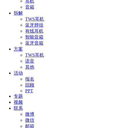
耳机
音箱
拆解
TWS耳机
蓝牙脖挂
有线耳机
智能音箱
蓝牙音箱
方案
TWS耳机
语音
其他
活动
报名
回顾
PPT
专题
视频
联系
微博
微信
邮箱