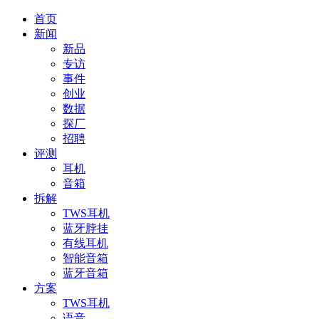
首页
新闻
新品
专访
事件
创业
数据
探厂
招聘
评测
耳机
音箱
拆解
TWS耳机
蓝牙脖挂
有线耳机
智能音箱
蓝牙音箱
方案
TWS耳机
语音