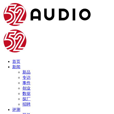
首页
新闻
新品
专访
事件
创业
数据
探厂
招聘
评测