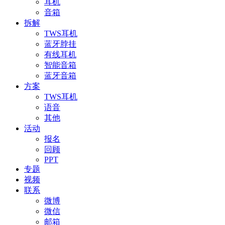
耳机
音箱
拆解
TWS耳机
蓝牙脖挂
有线耳机
智能音箱
蓝牙音箱
方案
TWS耳机
语音
其他
活动
报名
回顾
PPT
专题
视频
联系
微博
微信
邮箱