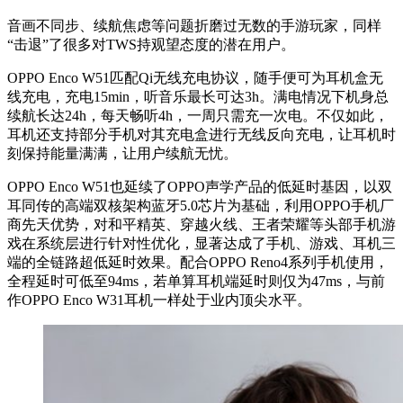
音画不同步、续航焦虑等问题折磨过无数的手游玩家，同样
“击退”了很多对TWS持观望态度的潜在用户。
OPPO Enco W51匹配Qi无线充电协议，随手便可为耳机盒无
线充电，充电15min，听音乐最长可达3h。满电情况下机身总
续航长达24h，每天畅听4h，一周只需充一次电。不仅如此，
耳机还支持部分手机对其充电盒进行无线反向充电，让耳机时
刻保持能量满满，让用户续航无忧。
OPPO Enco W51也延续了OPPO声学产品的低延时基因，以双
耳同传的高端双核架构蓝牙5.0芯片为基础，利用OPPO手机厂
商先天优势，对和平精英、穿越火线、王者荣耀等头部手机游
戏在系统层进行针对性优化，显著达成了手机、游戏、耳机三
端的全链路超低延时效果。配合OPPO Reno4系列手机使用，
全程延时可低至94ms，若单算耳机端延时则仅为47ms，与前
作OPPO Enco W31耳机一样处于业内顶尖水平。