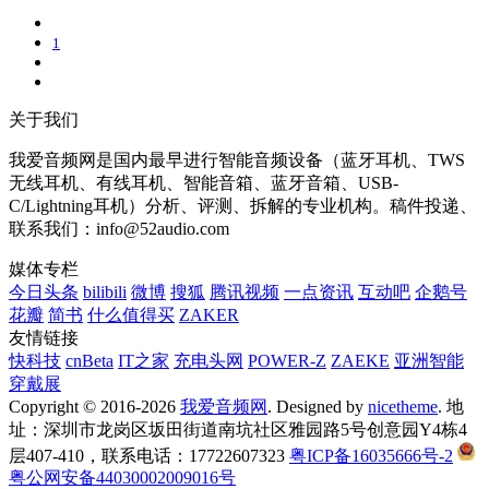
1
关于我们
我爱音频网是国内最早进行智能音频设备（蓝牙耳机、TWS
无线耳机、有线耳机、智能音箱、蓝牙音箱、USB-
C/Lightning耳机）分析、评测、拆解的专业机构。稿件投递、
联系我们：info@52audio.com
媒体专栏
今日头条
bilibili
微博
搜狐
腾讯视频
一点资讯
互动吧
企鹅号
花瓣
简书
什么值得买
ZAKER
友情链接
快科技
cnBeta
IT之家
充电头网
POWER-Z
ZAEKE
亚洲智能
穿戴展
Copyright © 2016-2026
我爱音频网
. Designed by
nicetheme
. 地
址：深圳市龙岗区坂田街道南坑社区雅园路5号创意园Y4栋4
层407-410，联系电话：17722607323
粤ICP备16035666号-2
粤公网安备44030002009016号