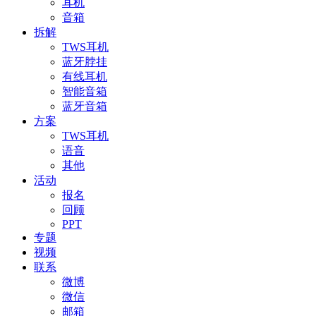
耳机
音箱
拆解
TWS耳机
蓝牙脖挂
有线耳机
智能音箱
蓝牙音箱
方案
TWS耳机
语音
其他
活动
报名
回顾
PPT
专题
视频
联系
微博
微信
邮箱