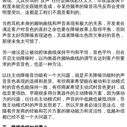
表现。尤其所谓的“反声”往往是曲线起伏太大，导致滤波调节
程度未能完全跟随所造成，令某些频率的噪音讯号反而会变得
明显突出。这都是工程们不愿意看到的。
当然耳机本身的频响曲线和声音表现有极大的关系，开发者在
满足客户对音色的喜好之余也要在降噪效果上取得平衡，否则
声音太好而降噪表现逊色，又或者降噪出色而欠奉好的音色，
那便未免太可惜了。
另一做法是让被动腔体曲线保持平均和平坦，音色平均，但在
开启主动降噪时，以均衡器作频响曲线的调节去达到客户所要
求的声音音色，也是一种方法。
以往主动降噪音功能有一个大问题，就是开关降噪功能时的声
音音色表现的选择和差异。有些商家希望能在被动和主动模式
时的音色也能保持一致，有些商家希望主动式时音色更好，或
低音更强劲。早期很多用分离器件的主动降噪方案，因为驱动
力的问题，往往在主动模式时，声音的中低频也被抵消掉，导
致主动模式时的声音反而差了。所以开发者必须注意这点，但
随着开发商的经验和芯片方案的驱动能力和灵活性，低频补偿
都已经不是一个大问题了。