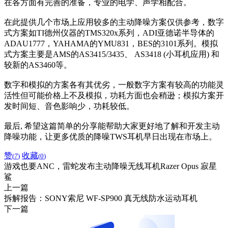
在各方面有完善的准备，专业的电学、声学相配合。
在此提供几个市场上应用较多的主动降噪方案仅供参考，数字
式方案如TI德州仪器的TMS320x系列，ADI亚德诺半导体的
ADAU1777，YAHAMA的YMU831，BES的3101系列。模拟
式方案主要是AMS的AS3415/3435、 AS3418 (小耳机应用) 和
较新的AS3460等。
数字和模拟的方案各有其优劣，一般数字方案有较高的功能灵
活性但可能价格上不及模拟，功耗方面也会稍逊；模拟方案开
发时间短、音色影响少，功耗较低。
最后, 希望这篇简单的分享能帮助大家更好地了解和开发主动
降噪功能，让更多优质的降噪TWS耳机早日出现在市场上。
赞
收藏
(
7
)
(
0
)
游戏也要ANC，雷蛇发布主动降噪无线耳机Razer Opus 寂星
鲨
上一篇
拆解报告：SONY索尼 WF-SP900 真无线防水运动耳机
下一篇