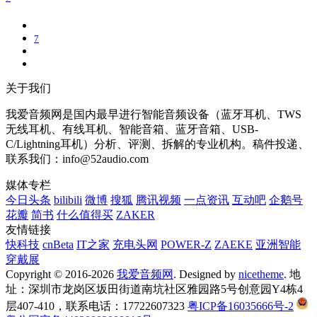
7
关于我们
我爱音频网是国内最早进行智能音频设备（蓝牙耳机、TWS
无线耳机、有线耳机、智能音箱、蓝牙音箱、USB-
C/Lightning耳机）分析、评测、拆解的专业机构。稿件投递、
联系我们：info@52audio.com
媒体专栏
今日头条
bilibili
微博
搜狐
腾讯视频
一点资讯
互动吧
企鹅号
花瓣
简书
什么值得买
ZAKER
友情链接
快科技
cnBeta
IT之家
充电头网
POWER-Z
ZAEKE
亚洲智能
穿戴展
Copyright © 2016-2026
我爱音频网
. Designed by
nicetheme
. 地
址：深圳市龙岗区坂田街道南坑社区雅园路5号创意园Y4栋4
层407-410，联系电话：17722607323
粤ICP备16035666号-2