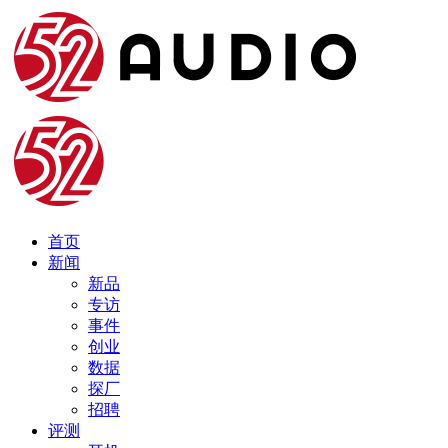
首页
新闻
新品
专访
事件
创业
数据
探厂
招聘
评测