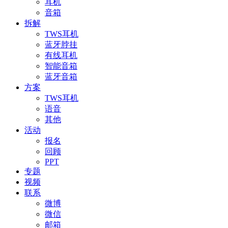
耳机
音箱
拆解
TWS耳机
蓝牙脖挂
有线耳机
智能音箱
蓝牙音箱
方案
TWS耳机
语音
其他
活动
报名
回顾
PPT
专题
视频
联系
微博
微信
邮箱