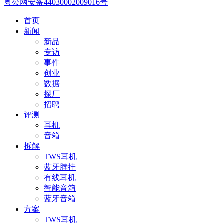
粤公网安备44030002009016号
首页
新闻
新品
专访
事件
创业
数据
探厂
招聘
评测
耳机
音箱
拆解
TWS耳机
蓝牙脖挂
有线耳机
智能音箱
蓝牙音箱
方案
TWS耳机