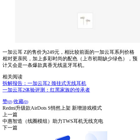
一加云耳 Z的售价为249元，相比较前面的一加云耳系列价格
相对更亲民，加上多彩时尚的配色（上市初期缺少绿色），预
计又会是一条爆款真香无线蓝牙耳机。
相关阅读
拆解报告：一加云耳2 颈挂式无线耳机
一加云耳2体验评测：红黑家族的传承者
赞
收藏
(
0
)
(
0
)
Redmi升级款AirDots S悄然上架 新增游戏模式
上一篇
中惠智造（线圈模组）助力TWS耳机无线充电
下一篇