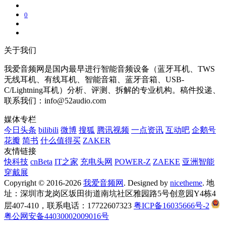
0
关于我们
我爱音频网是国内最早进行智能音频设备（蓝牙耳机、TWS
无线耳机、有线耳机、智能音箱、蓝牙音箱、USB-
C/Lightning耳机）分析、评测、拆解的专业机构。稿件投递、
联系我们：info@52audio.com
媒体专栏
今日头条
bilibili
微博
搜狐
腾讯视频
一点资讯
互动吧
企鹅号
花瓣
简书
什么值得买
ZAKER
友情链接
快科技
cnBeta
IT之家
充电头网
POWER-Z
ZAEKE
亚洲智能
穿戴展
Copyright © 2016-2026
我爱音频网
. Designed by
nicetheme
. 地
址：深圳市龙岗区坂田街道南坑社区雅园路5号创意园Y4栋4
层407-410，联系电话：17722607323
粤ICP备16035666号-2
粤公网安备44030002009016号