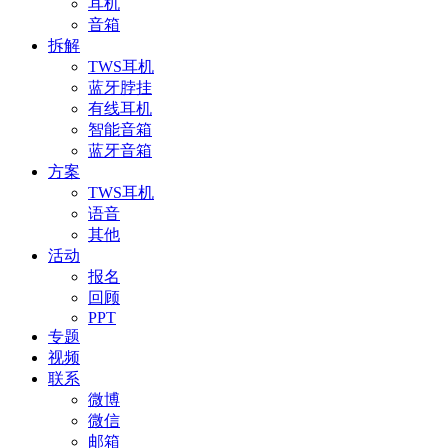
耳机
音箱
拆解
TWS耳机
蓝牙脖挂
有线耳机
智能音箱
蓝牙音箱
方案
TWS耳机
语音
其他
活动
报名
回顾
PPT
专题
视频
联系
微博
微信
邮箱