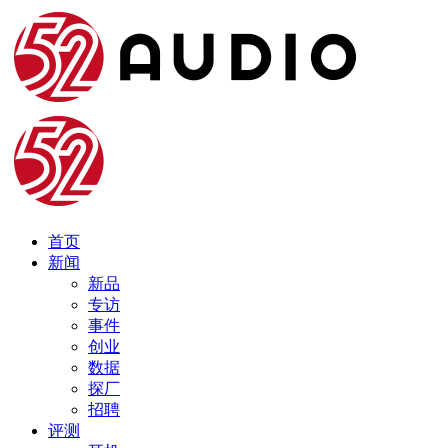
首页
新闻
新品
专访
事件
创业
数据
探厂
招聘
评测