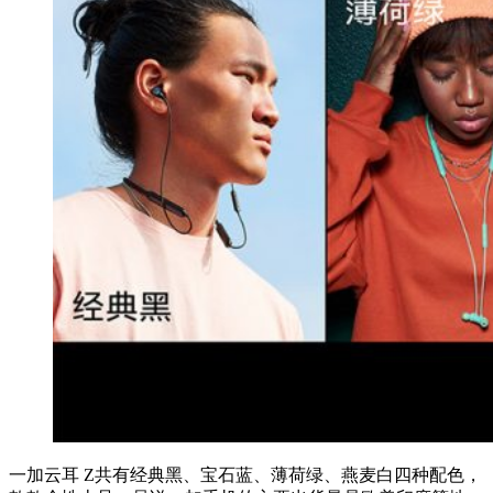
一加云耳 Z共有经典黑、宝石蓝、薄荷绿、燕麦白四种配色，