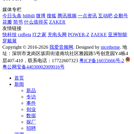
媒体专栏
今日头条
bilibili
微博
搜狐
腾讯视频
一点资讯
互动吧
企鹅号
花瓣
简书
什么值得买
ZAKER
友情链接
快科技
cnBeta
IT之家
充电头网
POWER-Z
ZAEKE
亚洲智能
穿戴展
Copyright © 2016-2026
我爱音频网
. Designed by
nicetheme
. 地
址：深圳市龙岗区坂田街道南坑社区雅园路5号创意园Y4栋4
层407-410，联系电话：17722607323
粤ICP备16035666号-2
粤公网安备44030002009016号
首页
新闻
新品
专访
事件
创业
数据
探厂
招聘