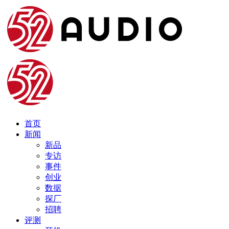
首页
新闻
新品
专访
事件
创业
数据
探厂
招聘
评测