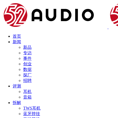
首页
新闻
新品
专访
事件
创业
数据
探厂
招聘
评测
耳机
音箱
拆解
TWS耳机
蓝牙脖挂