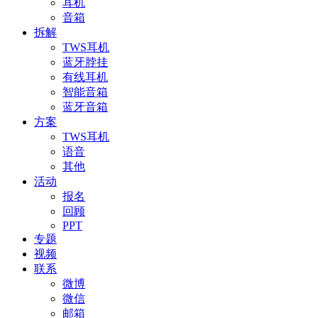
耳机
音箱
拆解
TWS耳机
蓝牙脖挂
有线耳机
智能音箱
蓝牙音箱
方案
TWS耳机
语音
其他
活动
报名
回顾
PPT
专题
视频
联系
微博
微信
邮箱