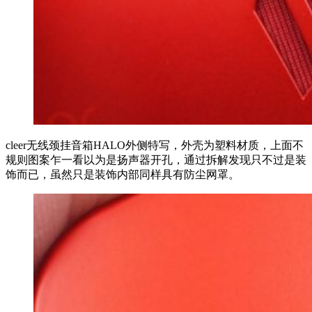
cleer无线颈挂音箱HALO外侧特写，外壳为塑料材质，上面不
规则图案乍一看以为是扬声器开孔，通过拆解发现只不过是装
饰而已，虽然只是装饰内部同样具有防尘网罩。