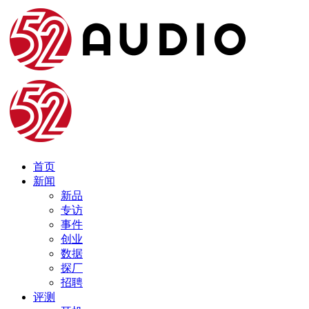
首页
新闻
新品
专访
事件
创业
数据
探厂
招聘
评测