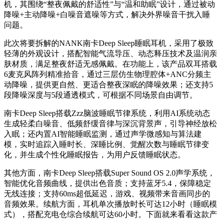
机，其围绕“整夜佩戴的舒适性”与“温和助眠”设计，通过被动
降噪+主动降噪+白噪音遮噪等方式，解决外界噪音干扰入睡
问题。
此次将要拆解的NANK南卡Deep Sleep睡眠耳机，采用了极致
轻薄的外观设计，搭配智能气流导压、动态释压技术及温润亲
肤材质，满足整夜舒适无感佩戴。在功能上，该产品双耳搭载
6麦克风阵列精准拾音，通过三层仿生物理腔体+ANC分频主
动降噪，提供更自然、更适合整夜深眠的降噪效果；还支持5
段降噪深度与5段通透模式，可根据不同场景自由调节。
南卡Deep Sleep搭载Zzz脑波睡眠节律系统，利用AI系统动态
生成轻柔白噪音、低频舒缓音律与深沉背景声，引导神经放松
入眠；还内置AI智能睡眠监测，通过声学微感知与算法建
模，实时追踪入睡时长、深睡比例、觉醒次数与睡眠节律变
化，并生成个性化睡眠报告，为用户反馈睡眠状态。
其他方面，南卡Deep Sleep搭载Super Sound OS 2.0声学系统，
智能优化音频曲线，提供出色音质；支持蓝牙5.4，保障稳定
无线连接；支持60ms超低延迟，游戏、视频带来音画同步的
音频效果。续航方面，耳机单次播放时长可达12小时（睡眠模
式），搭配充电仓综合续航可达60小时。下面就来看看这款产