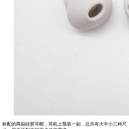
标配的两副硅胶耳帽，耳机上预装一副，总共有大中小三种尺