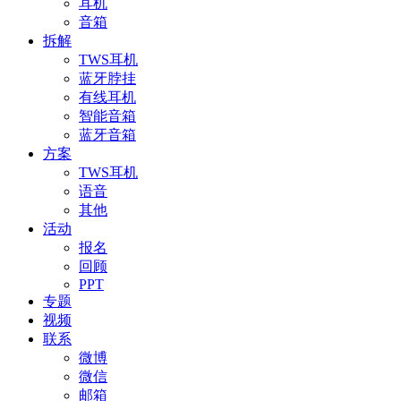
耳机
音箱
拆解
TWS耳机
蓝牙脖挂
有线耳机
智能音箱
蓝牙音箱
方案
TWS耳机
语音
其他
活动
报名
回顾
PPT
专题
视频
联系
微博
微信
邮箱