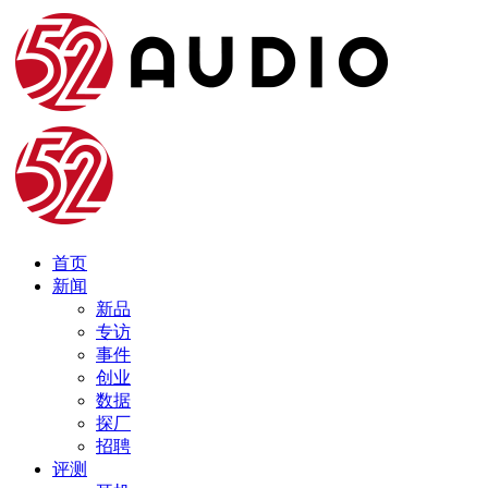
首页
新闻
新品
专访
事件
创业
数据
探厂
招聘
评测