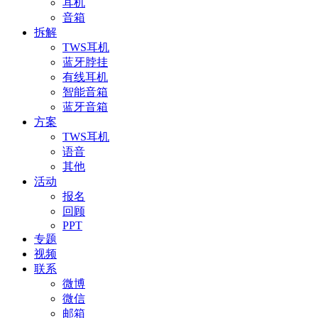
耳机
音箱
拆解
TWS耳机
蓝牙脖挂
有线耳机
智能音箱
蓝牙音箱
方案
TWS耳机
语音
其他
活动
报名
回顾
PPT
专题
视频
联系
微博
微信
邮箱