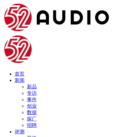
首页
新闻
新品
专访
事件
创业
数据
探厂
招聘
评测