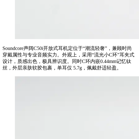
Soundcore声阔C50i开放式耳机定位于“潮流轻奢”，兼顾时尚
穿戴属性与专业音频实力。外观上，采用“流光小C环”耳夹式
设计，质感出色，极具辨识度。同时C环内嵌0.44mm记忆钛
丝，外层亲肤软胶包裹，单耳仅 5.7g，佩戴舒适轻盈。