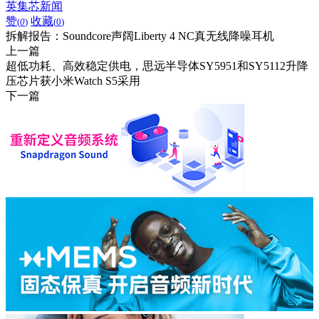
英集芯新闻
赞
收藏
(
0
)
(
0
)
拆解报告：Soundcore声阔Liberty 4 NC真无线降噪耳机
上一篇
超低功耗、高效稳定供电，思远半导体SY5951和SY5112升降
压芯片获小米Watch S5采用
下一篇