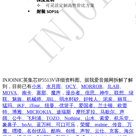
INJOINIC英集芯IP5513V详细资料图。据我爱音频网拆解了解
到，目前已有
小米
、
水月雨
、
QCY
、
MORROR
、
JLAB
、
MOVA
、
南卡
、
塞那
、
魔声
，
漫步者、倍思、神牛、联想、绿
联、魅族、机械师、JBL、弱水时砂、好牧人、泥炭、丽耳、
猛玛、iKF、iTour、纽曼、优篮子、爱国者、兰士顿、欧蕾
特、博雅、MICROKIA、途瑞斯
，
摩托罗拉、马歇尔、声
阔、公牛、飞利浦、TOZO、Nothing、山水、索爱、机乐堂、
象鼻子、boAt、蓝万柯、可口可乐
，
荣耀、realme、传音、万
魔、嘿喽、名创优品、酷狗、创维、声智、云仕、充客、海尔