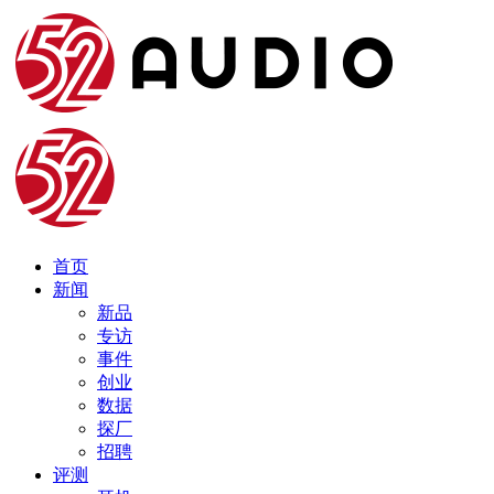
首页
新闻
新品
专访
事件
创业
数据
探厂
招聘
评测