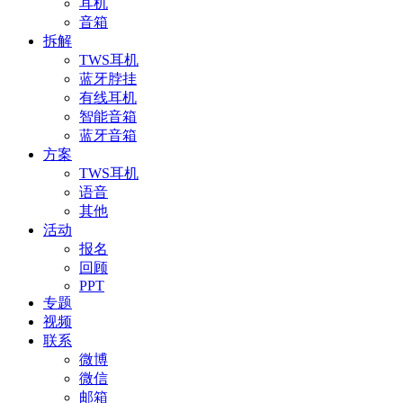
耳机
音箱
拆解
TWS耳机
蓝牙脖挂
有线耳机
智能音箱
蓝牙音箱
方案
TWS耳机
语音
其他
活动
报名
回顾
PPT
专题
视频
联系
微博
微信
邮箱