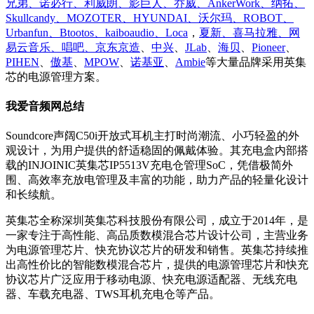
兄弟、诺必行、利威朗、影巨人、乔威、AnkerWork、纳拓、
Skullcandy、MOZOTER、HYUNDAI、沃尔玛、ROBOT、
Urbanfun、Btootos、kaiboaudio、Loca
，
夏新、喜马拉雅、网
易云音乐、唱吧、京东京造
、
中兴
、
JLab
、
海贝
、
Pioneer
、
PIHEN
、
傲基
、
MPOW
、
诺基亚
、
Ambie
等大量品牌采用英集
芯的电源管理方案。
我爱音频网总结
Soundcore声阔C50i开放式耳机主打时尚潮流、小巧轻盈的外
观设计，为用户提供的舒适稳固的佩戴体验。其充电盒内部搭
载的INJOINIC英集芯IP5513V充电仓管理SoC，凭借极简外
围、高效率充放电管理及丰富的功能，助力产品的轻量化设计
和长续航。
英集芯全称深圳英集芯科技股份有限公司，成立于2014年，是
一家专注于高性能、高品质数模混合芯片设计公司，主营业务
为电源管理芯片、快充协议芯片的研发和销售。英集芯持续推
出高性价比的智能数模混合芯片，提供的电源管理芯片和快充
协议芯片广泛应用于移动电源、快充电源适配器、无线充电
器、车载充电器、TWS耳机充电仓等产品。