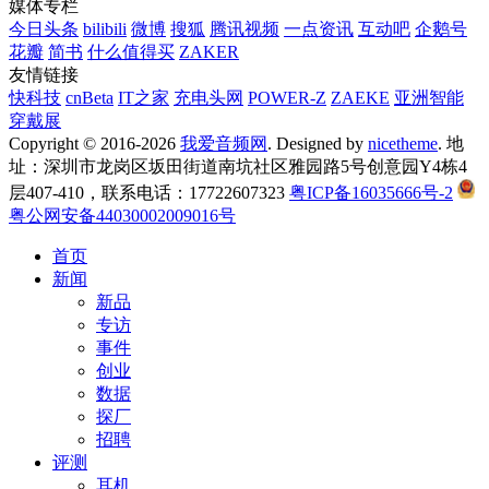
媒体专栏
今日头条
bilibili
微博
搜狐
腾讯视频
一点资讯
互动吧
企鹅号
花瓣
简书
什么值得买
ZAKER
友情链接
快科技
cnBeta
IT之家
充电头网
POWER-Z
ZAEKE
亚洲智能
穿戴展
Copyright © 2016-2026
我爱音频网
. Designed by
nicetheme
. 地
址：深圳市龙岗区坂田街道南坑社区雅园路5号创意园Y4栋4
层407-410，联系电话：17722607323
粤ICP备16035666号-2
粤公网安备44030002009016号
首页
新闻
新品
专访
事件
创业
数据
探厂
招聘
评测
耳机