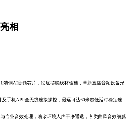
力亮相
31CL端侧AI音频芯片，彻底摆脱线材桎梏，革新直播音频设备形
件及手机APP全无线连接操控，最远可达60米超低延时稳定连
AI深度降噪与专业音效处理，嘈杂环境人声干净通透，各类曲风音效细腻