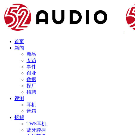
首页
新闻
新品
专访
事件
创业
数据
探厂
招聘
评测
耳机
音箱
拆解
TWS耳机
蓝牙脖挂