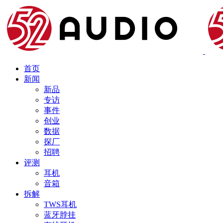
首页
新闻
新品
专访
事件
创业
数据
探厂
招聘
评测
耳机
音箱
拆解
TWS耳机
蓝牙脖挂