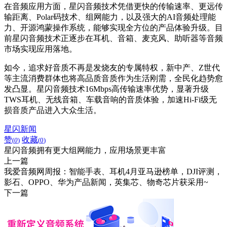
在音频应用方面，星闪音频技术凭借更快的传输速率、更远传
输距离、Polar码技术、组网能力，以及强大的AI音频处理能
力、开源鸿蒙操作系统，能够实现全方位的产品体验升级。目
前星闪音频技术正逐步在耳机、音箱、麦克风、助听器等音频
市场实现应用落地。
如今，追求好音质不再是发烧友的专属特权，新中产、Z世代
等主流消费群体也将高品质音质作为生活刚需，全民化趋势愈
发凸显。星闪音频技术16Mbps高传输速率优势，显著升级
TWS耳机、无线音箱、车载音响的音质体验，加速Hi-Fi级无
损音质产品进入大众生活。
星闪新闻
赞
收藏
(
0
)
(
0
)
星闪音频拥有更大组网能力，应用场景更丰富
上一篇
我爱音频网周报：智能手表、耳机4月亚马逊榜单，DJI评测，
影石、OPPO、华为产品新闻，英集芯、物奇芯片获采用~
下一篇