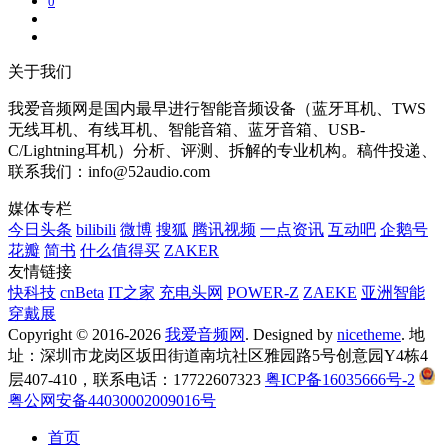
0
关于我们
我爱音频网是国内最早进行智能音频设备（蓝牙耳机、TWS
无线耳机、有线耳机、智能音箱、蓝牙音箱、USB-
C/Lightning耳机）分析、评测、拆解的专业机构。稿件投递、
联系我们：info@52audio.com
媒体专栏
今日头条
bilibili
微博
搜狐
腾讯视频
一点资讯
互动吧
企鹅号
花瓣
简书
什么值得买
ZAKER
友情链接
快科技
cnBeta
IT之家
充电头网
POWER-Z
ZAEKE
亚洲智能
穿戴展
Copyright © 2016-2026
我爱音频网
. Designed by
nicetheme
. 地
址：深圳市龙岗区坂田街道南坑社区雅园路5号创意园Y4栋4
层407-410，联系电话：17722607323
粤ICP备16035666号-2
粤公网安备44030002009016号
首页