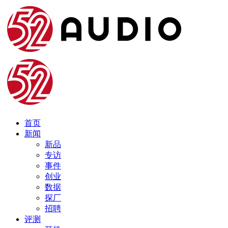
首页
新闻
新品
专访
事件
创业
数据
探厂
招聘
评测