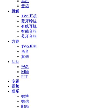
耳机
音箱
拆解
TWS耳机
蓝牙脖挂
有线耳机
智能音箱
蓝牙音箱
方案
TWS耳机
语音
其他
活动
报名
回顾
PPT
专题
视频
联系
微博
微信
邮箱