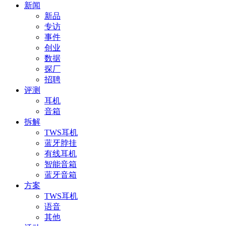
新闻
新品
专访
事件
创业
数据
探厂
招聘
评测
耳机
音箱
拆解
TWS耳机
蓝牙脖挂
有线耳机
智能音箱
蓝牙音箱
方案
TWS耳机
语音
其他