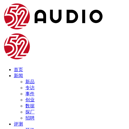
首页
新闻
新品
专访
事件
创业
数据
探厂
招聘
评测