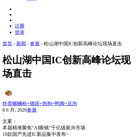
注册
登录
首页
›
新闻
›
参展
›
松山湖中国IC创新高峰论坛现场直击
松山湖中国IC创新高峰论坛现
场直击
炸蛋螺蛳粉+猪蹄+热狗+鸭脚+豆泡
8 6 月, 2026
参展
文案：
本届精准聚焦“AI眼镜”千亿级新兴市场
10款国产先进IC新品集中发布~