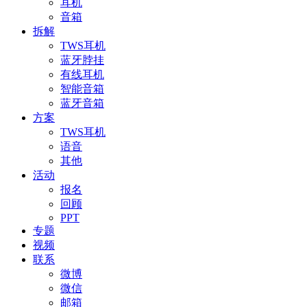
耳机
音箱
拆解
TWS耳机
蓝牙脖挂
有线耳机
智能音箱
蓝牙音箱
方案
TWS耳机
语音
其他
活动
报名
回顾
PPT
专题
视频
联系
微博
微信
邮箱