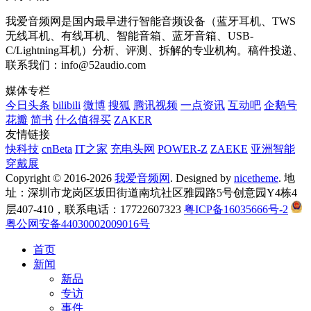
我爱音频网是国内最早进行智能音频设备（蓝牙耳机、TWS
无线耳机、有线耳机、智能音箱、蓝牙音箱、USB-
C/Lightning耳机）分析、评测、拆解的专业机构。稿件投递、
联系我们：info@52audio.com
媒体专栏
今日头条
bilibili
微博
搜狐
腾讯视频
一点资讯
互动吧
企鹅号
花瓣
简书
什么值得买
ZAKER
友情链接
快科技
cnBeta
IT之家
充电头网
POWER-Z
ZAEKE
亚洲智能
穿戴展
Copyright © 2016-2026
我爱音频网
. Designed by
nicetheme
. 地
址：深圳市龙岗区坂田街道南坑社区雅园路5号创意园Y4栋4
层407-410，联系电话：17722607323
粤ICP备16035666号-2
粤公网安备44030002009016号
首页
新闻
新品
专访
事件