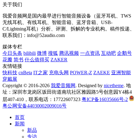
关于我们
我爱音频网是国内最早进行智能音频设备（蓝牙耳机、TWS
无线耳机、有线耳机、智能音箱、蓝牙音箱、USB-
C/Lightning耳机）分析、评测、拆解的专业机构。稿件投递、
联系我们：info@52audio.com
媒体专栏
今日头条
bilibili
微博
搜狐
腾讯视频
一点资讯
互动吧
企鹅号
花瓣
简书
什么值得买
ZAKER
友情链接
快科技
cnBeta
IT之家
充电头网
POWER-Z
ZAEKE
亚洲智能
穿戴展
Copyright © 2016-2026
我爱音频网
. Designed by
nicetheme
. 地
址：深圳市龙岗区坂田街道南坑社区雅园路5号创意园Y4栋4
层407-410，联系电话：17722607323
粤ICP备16035666号-2
粤公网安备44030002009016号
首页
新闻
新品
专访