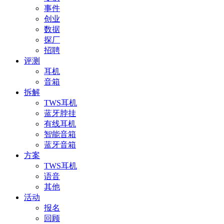
事件
创业
数据
探厂
招聘
评测
耳机
音箱
拆解
TWS耳机
蓝牙脖挂
有线耳机
智能音箱
蓝牙音箱
方案
TWS耳机
语音
其他
活动
报名
回顾