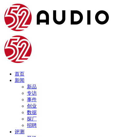
首页
新闻
新品
专访
事件
创业
数据
探厂
招聘
评测