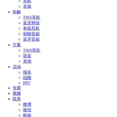
耳机
音箱
拆解
TWS耳机
蓝牙脖挂
有线耳机
智能音箱
蓝牙音箱
方案
TWS耳机
语音
其他
活动
报名
回顾
PPT
专题
视频
联系
微博
微信
邮箱