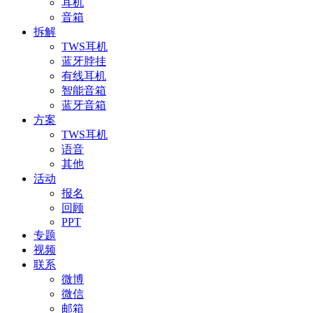
耳机
音箱
拆解
TWS耳机
蓝牙脖挂
有线耳机
智能音箱
蓝牙音箱
方案
TWS耳机
语音
其他
活动
报名
回顾
PPT
专题
视频
联系
微博
微信
邮箱