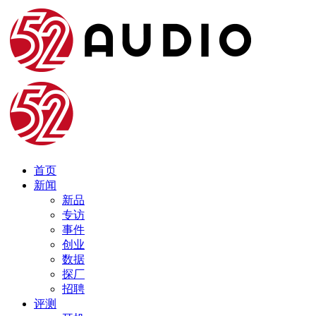
首页
新闻
新品
专访
事件
创业
数据
探厂
招聘
评测