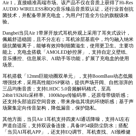
Air 1，直接瞄准高端市场。该产品不仅在音质上获得了Hi-Res
AUDIO WIRELESS和QQ音乐臻品音质双认证，还行业首创抗
菌技术，并配备带屏充电盒，为用户打造全方位的旗舰级体
验。
Dangbei当贝Air 1带屏开放式耳机外观上采用了耳夹式设计，
佩戴舒适稳固，且不分左右；耳机涂层基底中，均匀融入纳米
级抗菌银离子，能够有效抑制细菌滋生，使用更卫生。主要功
能上，充电盒搭载「AMOLED妙控屏」，支持自定义壁纸、
音乐播控、信息展示、AI助手等功能，扩展了充电盒的使用
场景。
耳机搭载「12mm巨能动圈双单元」，支持BoomBass动态低频
增强技术，采用高性能DSP驱动，提供声场开阔、自然澎湃的
三品均衡音质；支持LHDC 5.0音频解码格式，至高
24bit/192kHz采样率、1000kbps传输码率，还原母带级听感；
还支持头部追踪空间音效，带来身临其境的环绕听感；基于声
场聚集定向传音架构，降低漏音，保护隐私。
其他方面，当贝Air 1耳机支持四麦AI通话降噪，支持AI左右
声道自适应，支持双设备连接，具备IP54级防尘防水；搭配
「当贝AI耳机APP」，还支持EQ调节、耳机查找、AI颈椎健