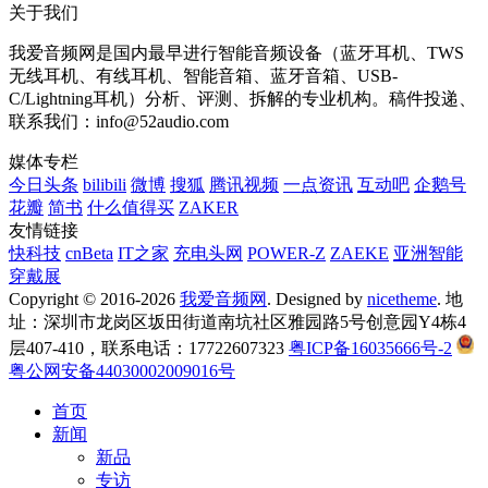
关于我们
我爱音频网是国内最早进行智能音频设备（蓝牙耳机、TWS
无线耳机、有线耳机、智能音箱、蓝牙音箱、USB-
C/Lightning耳机）分析、评测、拆解的专业机构。稿件投递、
联系我们：info@52audio.com
媒体专栏
今日头条
bilibili
微博
搜狐
腾讯视频
一点资讯
互动吧
企鹅号
花瓣
简书
什么值得买
ZAKER
友情链接
快科技
cnBeta
IT之家
充电头网
POWER-Z
ZAEKE
亚洲智能
穿戴展
Copyright © 2016-2026
我爱音频网
. Designed by
nicetheme
. 地
址：深圳市龙岗区坂田街道南坑社区雅园路5号创意园Y4栋4
层407-410，联系电话：17722607323
粤ICP备16035666号-2
粤公网安备44030002009016号
首页
新闻
新品
专访