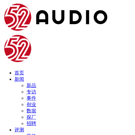
首页
新闻
新品
专访
事件
创业
数据
探厂
招聘
评测