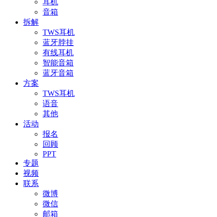
耳机
音箱
拆解
TWS耳机
蓝牙脖挂
有线耳机
智能音箱
蓝牙音箱
方案
TWS耳机
语音
其他
活动
报名
回顾
PPT
专题
视频
联系
微博
微信
邮箱