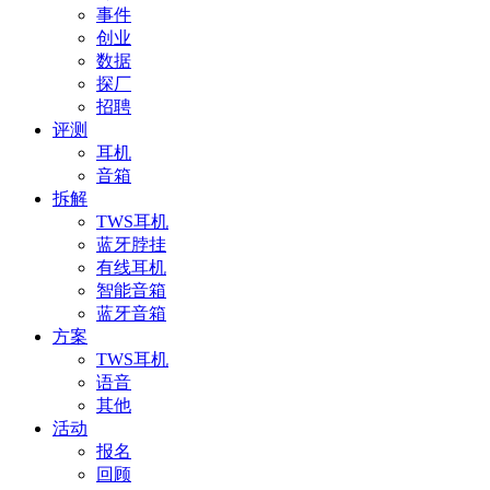
事件
创业
数据
探厂
招聘
评测
耳机
音箱
拆解
TWS耳机
蓝牙脖挂
有线耳机
智能音箱
蓝牙音箱
方案
TWS耳机
语音
其他
活动
报名
回顾