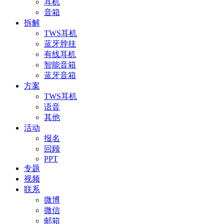
耳机
音箱
拆解
TWS耳机
蓝牙脖挂
有线耳机
智能音箱
蓝牙音箱
方案
TWS耳机
语音
其他
活动
报名
回顾
PPT
专题
视频
联系
微博
微信
邮箱