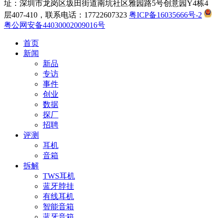
址：深圳市龙岗区坂田街道南坑社区雅园路5号创意园Y4栋4
层407-410，联系电话：17722607323
粤ICP备16035666号-2
粤公网安备44030002009016号
首页
新闻
新品
专访
事件
创业
数据
探厂
招聘
评测
耳机
音箱
拆解
TWS耳机
蓝牙脖挂
有线耳机
智能音箱
蓝牙音箱