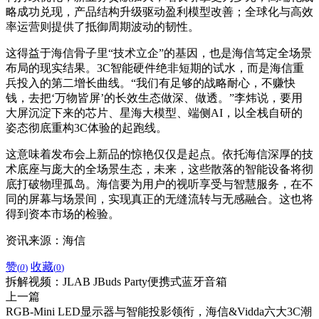
略成功兑现，产品结构升级驱动盈利模型改善；全球化与高效
率运营则提供了抵御周期波动的韧性。
这得益于海信骨子里“技术立企”的基因，也是海信笃定全场景
布局的现实结果。3C智能硬件绝⾮短期的试⽔，⽽是海信重
兵投⼊的第⼆增⻓曲线。“我们有⾜够的战略耐⼼，不赚快
钱，去把‘万物皆屏’的长效生态做深、做透。”李炜说，要用
大屏沉淀下来的芯⽚、星海大模型、端侧AI，以全栈自研的
姿态彻底重构3C体验的起跑线。
这意味着发布会上新品的惊艳仅仅是起点。依托海信深厚的技
术底座与庞大的全场景生态，未来，这些散落的智能设备将彻
底打破物理孤岛。海信要为用户的视听享受与智慧服务，在不
同的屏幕与场景间，实现真正的无缝流转与无感融合。这也将
得到资本市场的检验。
资讯来源：海信
赞
收藏
(
0
)
(
0
)
拆解视频：JLAB JBuds Party便携式蓝牙音箱
上一篇
RGB-Mini LED显示器与智能投影领衔，海信&Vidda六大3C潮