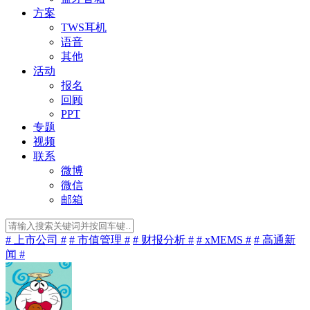
方案
TWS耳机
语音
其他
活动
报名
回顾
PPT
专题
视频
联系
微博
微信
邮箱
# 上市公司 #
# 市值管理 #
# 财报分析 #
# xMEMS #
# 高通新
闻 #