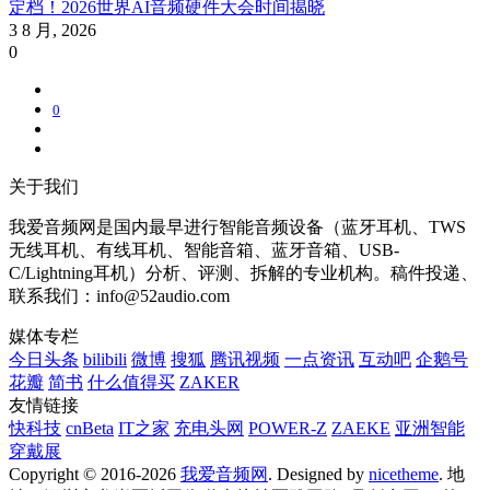
定档！2026世界AI音频硬件大会时间揭晓
3 8 月, 2026
0
0
关于我们
我爱音频网是国内最早进行智能音频设备（蓝牙耳机、TWS
无线耳机、有线耳机、智能音箱、蓝牙音箱、USB-
C/Lightning耳机）分析、评测、拆解的专业机构。稿件投递、
联系我们：info@52audio.com
媒体专栏
今日头条
bilibili
微博
搜狐
腾讯视频
一点资讯
互动吧
企鹅号
花瓣
简书
什么值得买
ZAKER
友情链接
快科技
cnBeta
IT之家
充电头网
POWER-Z
ZAEKE
亚洲智能
穿戴展
Copyright © 2016-2026
我爱音频网
. Designed by
nicetheme
. 地