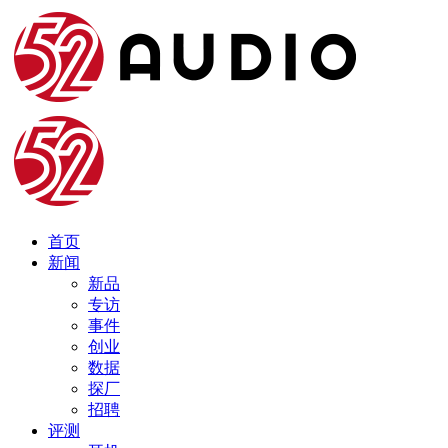
首页
新闻
新品
专访
事件
创业
数据
探厂
招聘
评测