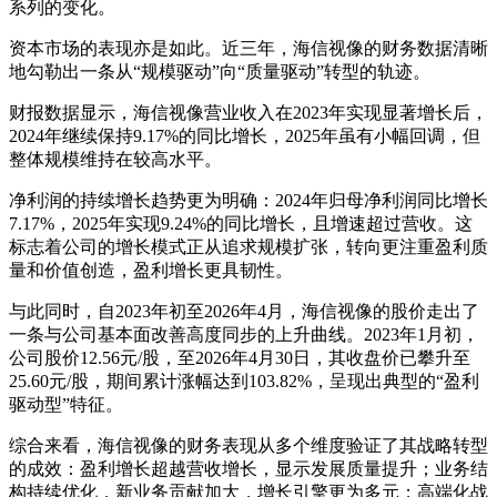
系列的变化。
资本市场的表现亦是如此。近三年，海信视像的财务数据清晰
地勾勒出一条从“规模驱动”向“质量驱动”转型的轨迹。
财报数据显示，海信视像营业收入在2023年实现显著增长后，
2024年继续保持9.17%的同比增长，2025年虽有小幅回调，但
整体规模维持在较高水平。
净利润的持续增长趋势更为明确：2024年归母净利润同比增长
7.17%，2025年实现9.24%的同比增长，且增速超过营收。这
标志着公司的增长模式正从追求规模扩张，转向更注重盈利质
量和价值创造，盈利增长更具韧性。
与此同时，自2023年初至2026年4月，海信视像的股价走出了
一条与公司基本面改善高度同步的上升曲线。2023年1月初，
公司股价12.56元/股，至2026年4月30日，其收盘价已攀升至
25.60元/股，期间累计涨幅达到103.82%，呈现出典型的“盈利
驱动型”特征。
综合来看，海信视像的财务表现从多个维度验证了其战略转型
的成效：盈利增长超越营收增长，显示发展质量提升；业务结
构持续优化，新业务贡献加大，增长引擎更为多元；高端化战