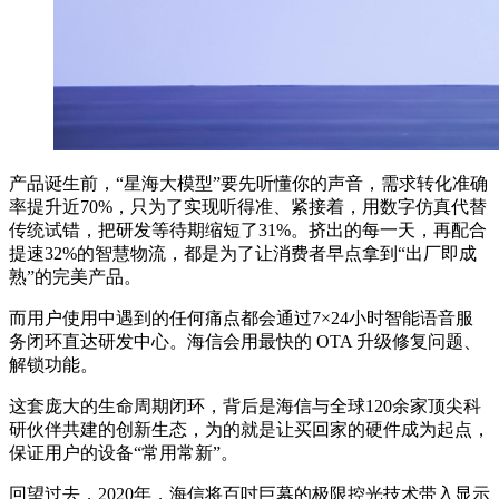
产品诞生前，“星海大模型”要先听懂你的声音，需求转化准确
率提升近70%，只为了实现听得准、紧接着，用数字仿真代替
传统试错，把研发等待期缩短了31%。挤出的每一天，再配合
提速32%的智慧物流，都是为了让消费者早点拿到“出厂即成
熟”的完美产品。
而用户使用中遇到的任何痛点都会通过7×24小时智能语音服
务闭环直达研发中心。海信会用最快的 OTA 升级修复问题、
解锁功能。
这套庞大的生命周期闭环，背后是海信与全球120余家顶尖科
研伙伴共建的创新生态，为的就是让买回家的硬件成为起点，
保证用户的设备“常用常新”。
回望过去，2020年，海信将百吋巨幕的极限控光技术带入显⽰