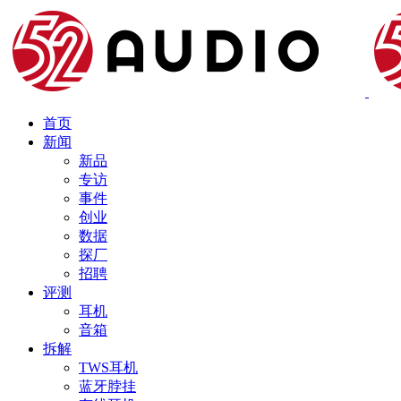
首页
新闻
新品
专访
事件
创业
数据
探厂
招聘
评测
耳机
音箱
拆解
TWS耳机
蓝牙脖挂