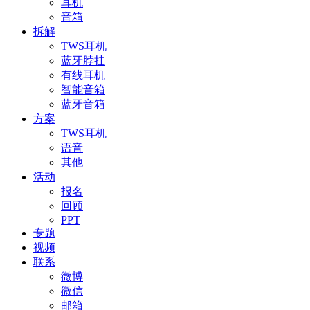
耳机
音箱
拆解
TWS耳机
蓝牙脖挂
有线耳机
智能音箱
蓝牙音箱
方案
TWS耳机
语音
其他
活动
报名
回顾
PPT
专题
视频
联系
微博
微信
邮箱