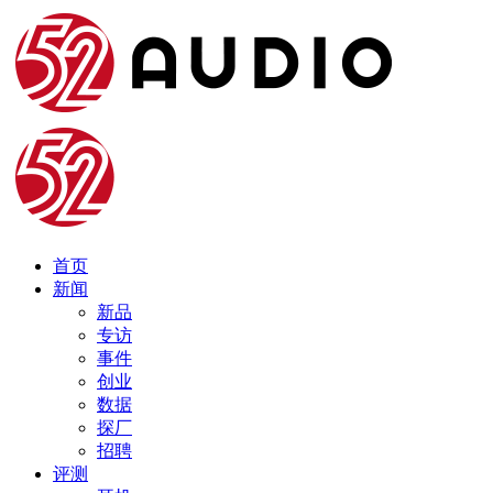
首页
新闻
新品
专访
事件
创业
数据
探厂
招聘
评测