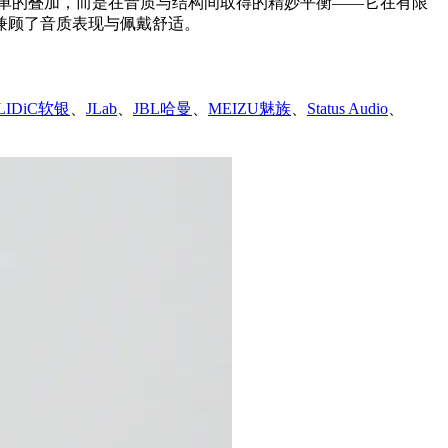
简单的叠加，而是在音质与结构间取得的精妙平衡——它在有限
兼顾了音质表现与佩戴舒适。
LIDiC软银
、
JLab
、
JBL哈曼
、
MEIZU魅族
、
Status Audio
、