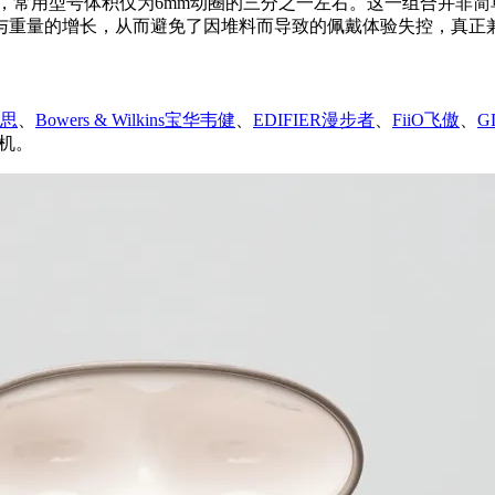
克，常用型号体积仅为6mm动圈的三分之一左右。这一组合并非
与重量的增长，从而避免了因堆料而导致的佩戴体验失控，真正
倍思
、
Bowers & Wilkins宝华韦健
、
EDIFIER漫步者
、
FiiO飞傲
、
G
机。