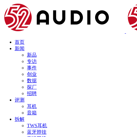
首页
新闻
新品
专访
事件
创业
数据
探厂
招聘
评测
耳机
音箱
拆解
TWS耳机
蓝牙脖挂