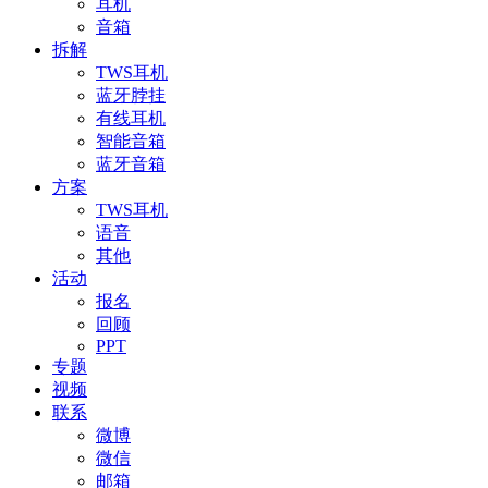
耳机
音箱
拆解
TWS耳机
蓝牙脖挂
有线耳机
智能音箱
蓝牙音箱
方案
TWS耳机
语音
其他
活动
报名
回顾
PPT
专题
视频
联系
微博
微信
邮箱