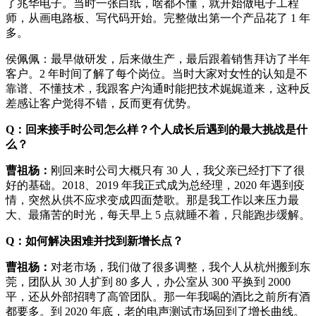
了兆华电子。当时一张白纸，啥都不懂，就开始做电子工程
师，从画电路板、写代码开始。完整做出第一个产品花了 1 年
多。
侯佩佩：最早做研发，后来做生产，最后跟着销售拜访了半年
客户。2 年时间了解了每个岗位。当时大家对女性的认知是不
靠谱、不懂技术，我跟客户沟通时能把技术娓娓道来，这种反
差感让客户觉得不错，反而更有优势。
Q：回来接手时公司怎么样？个人成长后遇到的最大挑战是什
么？
曹祖杨：
刚回来时公司大概只有 30 人，我父亲已经打下了很
好的基础。2018、2019 年我正式成为总经理，2020 年遇到疫
情，突然从供不应求变成四面楚歌。那是我工作以来压力最
大、最痛苦的时光，每天早上 5 点就睡不着，只能跑步缓解。
Q：如何解决困难并找到新增长点？
曹祖杨：
对老市场，我们做了很多调整，我个人从杭州搬到东
莞，团队从 30 人扩到 80 多人，办公室从 300 平换到 2000
平，还从外部招聘了高管团队。那一年我喝的酒比之前所有酒
都要多。到 2020 年底，老的电声测试市场回到了增长曲线。