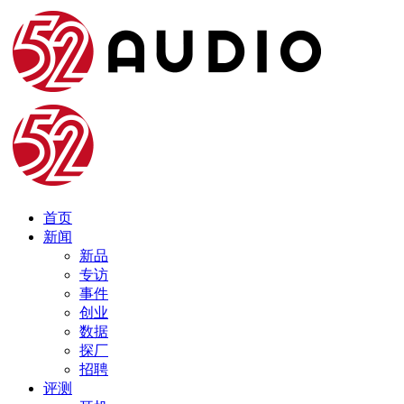
首页
新闻
新品
专访
事件
创业
数据
探厂
招聘
评测