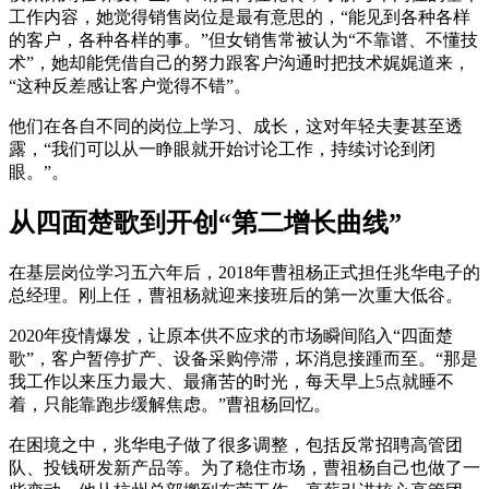
工作内容，她觉得销售岗位是最有意思的，“能见到各种各样
的客户，各种各样的事。”但女销售常被认为“不靠谱、不懂技
术”，她却能凭借自己的努力跟客户沟通时把技术娓娓道来，
“这种反差感让客户觉得不错”。
他们在各自不同的岗位上学习、成长，这对年轻夫妻甚至透
露，“我们可以从一睁眼就开始讨论工作，持续讨论到闭
眼。”。
从四面楚歌到开创“第二增长曲线”
在基层岗位学习五六年后，2018年曹祖杨正式担任兆华电子的
总经理。刚上任，曹祖杨就迎来接班后的第一次重大低谷。
2020年疫情爆发，让原本供不应求的市场瞬间陷入“四面楚
歌”，客户暂停扩产、设备采购停滞，坏消息接踵而至。“那是
我工作以来压力最大、最痛苦的时光，每天早上5点就睡不
着，只能靠跑步缓解焦虑。”曹祖杨回忆。
在困境之中，兆华电子做了很多调整，包括反常招聘高管团
队、投钱研发新产品等。为了稳住市场，曹祖杨自己也做了一