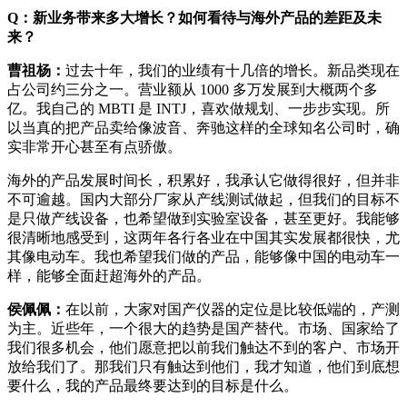
Q：新业务带来多大增长？如何看待与海外产品的差距及未
来？
曹祖杨：
过去十年，我们的业绩有十几倍的增长。新品类现在
占公司约三分之一。营业额从 1000 多万发展到大概两个多
亿。我自己的 MBTI 是 INTJ，喜欢做规划、一步步实现。所
以当真的把产品卖给像波音、奔驰这样的全球知名公司时，确
实非常开心甚至有点骄傲。
海外的产品发展时间长，积累好，我承认它做得很好，但并非
不可逾越。国内大部分厂家从产线测试做起，但我们的目标不
是只做产线设备，也希望做到实验室设备，甚至更好。我能够
很清晰地感受到，这两年各行各业在中国其实发展都很快，尤
其像电动车。我也希望我们做的产品，能够像中国的电动车一
样，能够全面赶超海外的产品。
侯佩佩：
在以前，大家对国产仪器的定位是比较低端的，产测
为主。近些年，一个很大的趋势是国产替代。市场、国家给了
我们很多机会，他们愿意把以前我们触达不到的客户、市场开
放给我们了。那我们只有触达到他们，我才知道，他们到底想
要什么，我的产品最终要达到的目标是什么。