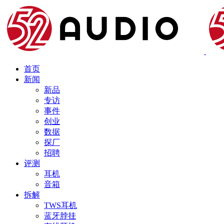
首页
新闻
新品
专访
事件
创业
数据
探厂
招聘
评测
耳机
音箱
拆解
TWS耳机
蓝牙脖挂