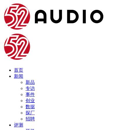
首页
新闻
新品
专访
事件
创业
数据
探厂
招聘
评测