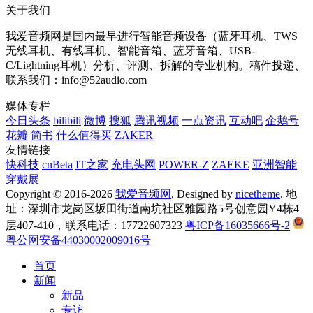
关于我们
我爱音频网是国内最早进行智能音频设备（蓝牙耳机、TWS
无线耳机、有线耳机、智能音箱、蓝牙音箱、USB-
C/Lightning耳机）分析、评测、拆解的专业机构。稿件投递、
联系我们：info@52audio.com
媒体专栏
今日头条
bilibili
微博
搜狐
腾讯视频
一点资讯
互动吧
企鹅号
花瓣
简书
什么值得买
ZAKER
友情链接
快科技
cnBeta
IT之家
充电头网
POWER-Z
ZAEKE
亚洲智能
穿戴展
Copyright © 2016-2026
我爱音频网
. Designed by
nicetheme
. 地
址：深圳市龙岗区坂田街道南坑社区雅园路5号创意园Y4栋4
层407-410，联系电话：17722607323
粤ICP备16035666号-2
粤公网安备44030002009016号
首页
新闻
新品
专访