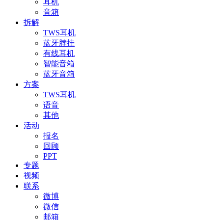
耳机
音箱
拆解
TWS耳机
蓝牙脖挂
有线耳机
智能音箱
蓝牙音箱
方案
TWS耳机
语音
其他
活动
报名
回顾
PPT
专题
视频
联系
微博
微信
邮箱