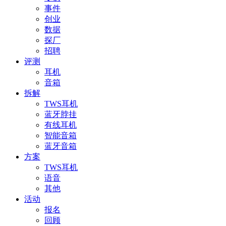
事件
创业
数据
探厂
招聘
评测
耳机
音箱
拆解
TWS耳机
蓝牙脖挂
有线耳机
智能音箱
蓝牙音箱
方案
TWS耳机
语音
其他
活动
报名
回顾