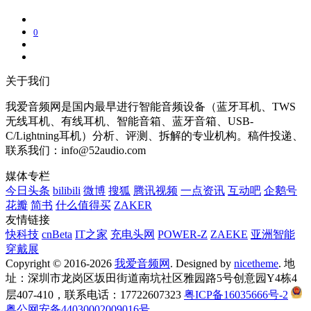
0
关于我们
我爱音频网是国内最早进行智能音频设备（蓝牙耳机、TWS
无线耳机、有线耳机、智能音箱、蓝牙音箱、USB-
C/Lightning耳机）分析、评测、拆解的专业机构。稿件投递、
联系我们：info@52audio.com
媒体专栏
今日头条
bilibili
微博
搜狐
腾讯视频
一点资讯
互动吧
企鹅号
花瓣
简书
什么值得买
ZAKER
友情链接
快科技
cnBeta
IT之家
充电头网
POWER-Z
ZAEKE
亚洲智能
穿戴展
Copyright © 2016-2026
我爱音频网
. Designed by
nicetheme
. 地
址：深圳市龙岗区坂田街道南坑社区雅园路5号创意园Y4栋4
层407-410，联系电话：17722607323
粤ICP备16035666号-2
粤公网安备44030002009016号