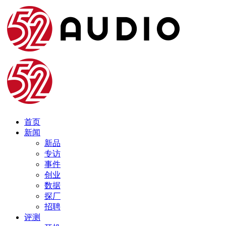
首页
新闻
新品
专访
事件
创业
数据
探厂
招聘
评测