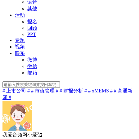
语音
其他
活动
报名
回顾
PPT
专题
视频
联系
微博
微信
邮箱
# 上市公司 #
# 市值管理 #
# 财报分析 #
# xMEMS #
# 高通新
闻 #
我爱音频网小爱🥰