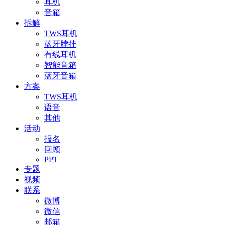
耳机
音箱
拆解
TWS耳机
蓝牙脖挂
有线耳机
智能音箱
蓝牙音箱
方案
TWS耳机
语音
其他
活动
报名
回顾
PPT
专题
视频
联系
微博
微信
邮箱