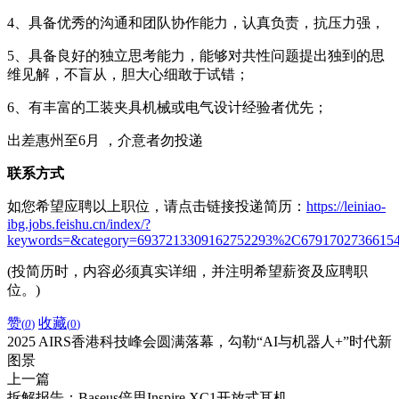
4、具备优秀的沟通和团队协作能力，认真负责，抗压力强，
5、具备良好的独立思考能力，能够对共性问题提出独到的思
维见解，不盲从，胆大心细敢于试错；
6、有丰富的工装夹具机械或电气设计经验者优先；
出差惠州至6月 ，介意者勿投递
联系方式
如您希望应聘以上职位，请点击链接投递简历：
https://leiniao-
ibg.jobs.feishu.cn/index/?
keywords=&category=6937213309162752293%2C6791702736615426
(投简历时，内容必须真实详细，并注明希望薪资及应聘职
位。)
赞
收藏
(
0
)
(
0
)
2025 AIRS香港科技峰会圆满落幕，勾勒“AI与机器人+”时代新
图景
上一篇
拆解报告：Baseus倍思Inspire XC1开放式耳机