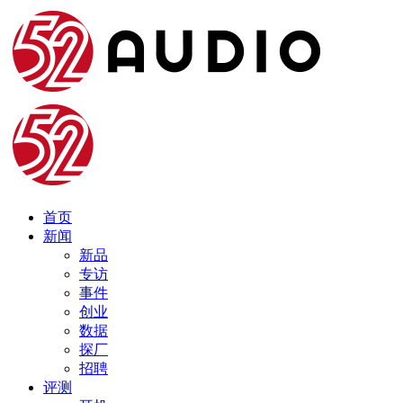
首页
新闻
新品
专访
事件
创业
数据
探厂
招聘
评测