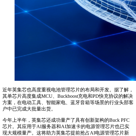
近年英集芯也高度重视电池管理芯片的布局和开发。据了解，
其单芯片高度集成MCU、Buckboost充电和PD快充协议的解决
方案，在电动工具、智能家电、蓝牙音箱等场景的行业头部客
户中已完成大批量出货。
今年上半年，英集芯还成功量产了具有创新架构的Buck PFC
芯片。其应用于AI服务器和AI加速卡的电源管理芯片也已实
现大规模量产。这将助力英集芯提前抢占AI电源管理芯片新