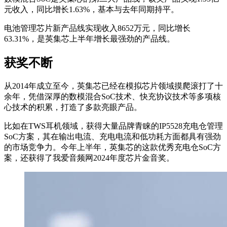
元收入，同比增长1.63%，基本与去年同期持平。
电池管理芯片新产品线实现收入8652万元，同比增长
63.31%，是英集芯上半年增长最强劲的产品线。
获奖不断
从2014年成立至今，英集芯已经在模拟芯片领域摸爬滚打了十
余年，凭借深厚的数模混合SoC技术、快充协议技术等多项核
心技术的积累，打造了多款亮眼产品。
比如在TWS耳机领域，获得大量品牌青睐的IP5528充电仓管理
SoC方案，其在输出电流、充电电流和低功耗方面都具有强劲
的市场竞争力。今年上半年，英集芯的这款优秀充电仓SoC方
案，还获得了我爱音频网2024年度芯片金音奖。