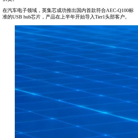
在汽车电子领域，英集芯成功推出国内首款符合AEC-Q100标
准的USB hub芯片，产品在上半年开始导入Tier1头部客户。