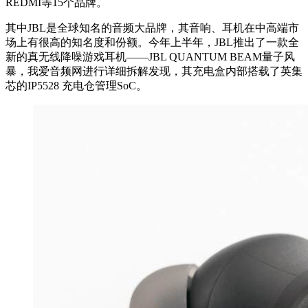
REDMI等15个品牌。
其中JBL是全球知名的音频大品牌，其音响、耳机在中高端市
场上有很高的知名度和份额。今年上半年，JBL推出了一款全
新的真无线降噪游戏耳机——JBL QUANTUM BEAM量子风
暴，我爱音频网进行详细拆解发现，其充电盒内部搭载了英集
芯的IP5528 充电仓管理SoC。