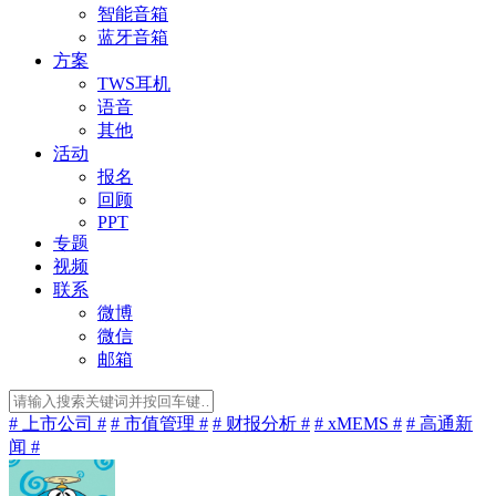
智能音箱
蓝牙音箱
方案
TWS耳机
语音
其他
活动
报名
回顾
PPT
专题
视频
联系
微博
微信
邮箱
# 上市公司 #
# 市值管理 #
# 财报分析 #
# xMEMS #
# 高通新
闻 #