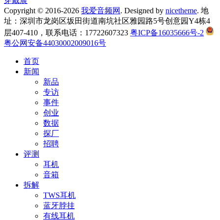
穿戴展
Copyright © 2016-2026
我爱音频网
. Designed by
nicetheme
. 地
址：深圳市龙岗区坂田街道南坑社区雅园路5号创意园Y4栋4
层407-410，联系电话：17722607323
粤ICP备16035666号-2
粤公网安备44030002009016号
首页
新闻
新品
专访
事件
创业
数据
探厂
招聘
评测
耳机
音箱
拆解
TWS耳机
蓝牙脖挂
有线耳机