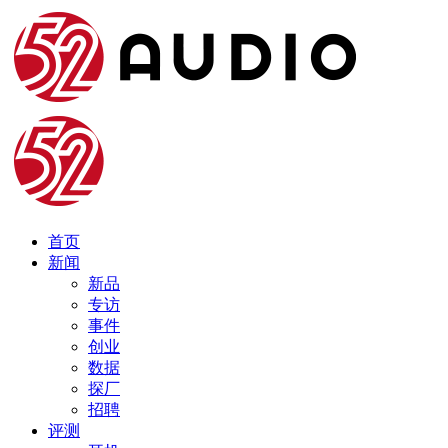
首页
新闻
新品
专访
事件
创业
数据
探厂
招聘
评测