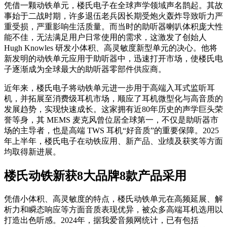
凭借一颗动铁单元，楼氏电子在全球声学领域声名鹊起。其故
事始于二战时期，许多退伍老兵因长期受炮火轰炸导致听力严
重受损，严重影响生活质量。而当时的助听器喇叭体积庞大性
能不佳，无法满足用户日常使用的需求，这激发了创始人
Hugh Knowles 研发小体积、高灵敏度新型单元的决心。他将
新发明的动铁单元应用于助听器中，迅速打开市场，使楼氏电
子逐渐成为全球最大的助听器零部件供应商。
近年来，楼氏电子将动铁单元进一步用于高端入耳式监听耳
机，并拓展至消费级耳机市场，顺应了耳机微型化与高音质的
发展趋势，实现快速成长。这家拥有近80年历史的声学巨头荣
誉等身，其 MEMS 麦克风曾位居全球第一，不仅是助听器市
场的主导者，也是高端 TWS 耳机“好音质”的重要保障。2025
年上半年，楼氏电子在动铁应用、新产品、业绩及获奖等方面
均取得新进展。
楼氏动铁新获8大品牌8款产品采用
凭借小体积、高灵敏度的特点，楼氏动铁单元在高频延展、解
析力和瞬态响应等方面音质表现优异，被众多高端耳机选用以
打造出色听感。2024年，据我爱音频网统计，已有包括