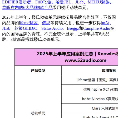
EDIFIER漫步者、FiiO飞傲、哈曼JBL、JLab、MEIZU魅族、
挚听在内的6大品牌9款产品
采用楼氏动铁单元。
2025年上半年，楼氏动铁单元继续拓展品牌合作阵容，不仅国
内品牌如
lifeme魅蓝
、
倍思
等持续采用，也进一步获得
boAt
、
JLab
、
软银GLIDiC
、
Status Audio
、
Breggz
和
Campfire Audio
在
内的国际品牌的青睐。不完全统计显示，上半年共有8大品
牌、8款新品搭载楼氏动铁单元。