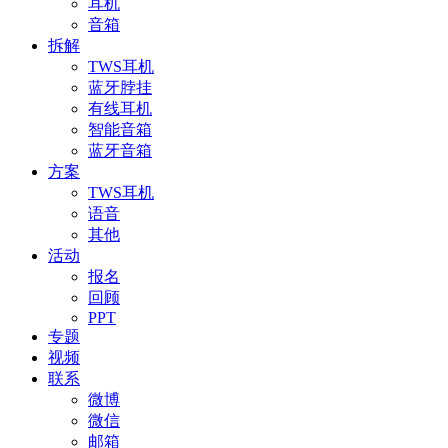
耳机
音箱
拆解
TWS耳机
蓝牙脖挂
有线耳机
智能音箱
蓝牙音箱
方案
TWS耳机
语音
其他
活动
报名
回顾
PPT
专题
视频
联系
微博
微信
邮箱