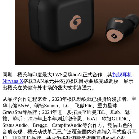
同期，楼氏与印度最大TWS品牌boAt正式合作，其
旗舰耳机
Nirvana X
搭载RAN单元并依据楼氏目标曲线完成调校，展示
出楼氏在关键海外市场的强大技术渗透力。
从品牌合作进程来看，2023年楼氏动铁就已供货给漫步者、宝
华韦健B&W、颂拓Suunto、LG、飞傲Fiio、重力星球
GravaStar等品牌；2024年进一步拓展至哈曼JBL、JLab、魅
族、挚听；2025年上半年则新增倍思、boAt、软银GLIDiC、
Status Audio、Breggz、CampfireAudio等合作方。凭借出色的
音质表现，楼氏动铁单元已广泛覆盖国内外高端入耳式监听耳
机、HiFi耳机品牌，并成为多数消费类旗舰耳机的核心配