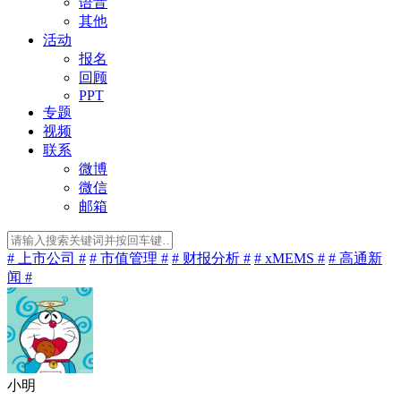
语音
其他
活动
报名
回顾
PPT
专题
视频
联系
微博
微信
邮箱
# 上市公司 #
# 市值管理 #
# 财报分析 #
# xMEMS #
# 高通新
闻 #
小明