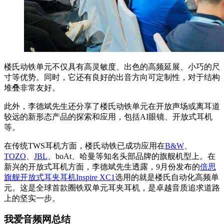
楼氏动铁单元不仅具有高灵敏度、出色的高频延展、小巧的尺
寸等优势。同时，它还有良好的出音方向可定制性，对于结构
堆叠非常友好。
此外，李德斌先生还分享了楼氏动铁单元在开放声场或离耳道
较远的新形态产品的探索和应用，包括AI眼镜、开放式耳机
等。
在传统TWS耳机方面，楼氏动铁已成功应用在
B&W
、
TOZO
、
JBL
、boAt、哈曼等知名头部品牌的旗舰机型上。在
新兴的开放式耳机方面，李德斌先生透露，9月份发布的
倍思
旗舰开放式耳夹耳机Inspire XC1
选用的就是楼氏自动化高频单
元。这是全球首款圈铁双单元耳夹耳机，是卓越音质追求道路
上的坚实一步。
我爱音频网总结