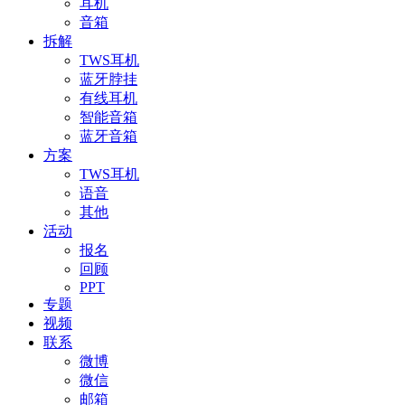
耳机
音箱
拆解
TWS耳机
蓝牙脖挂
有线耳机
智能音箱
蓝牙音箱
方案
TWS耳机
语音
其他
活动
报名
回顾
PPT
专题
视频
联系
微博
微信
邮箱