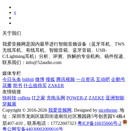
0
关于我们
我爱音频网是国内最早进行智能音频设备（蓝牙耳机、TWS
无线耳机、有线耳机、智能音箱、蓝牙音箱、USB-
C/Lightning耳机）分析、评测、拆解的专业机构。稿件投递、
联系我们：info@52audio.com
媒体专栏
今日头条
bilibili
微博
搜狐
腾讯视频
一点资讯
互动吧
企鹅号
花瓣
简书
什么值得买
ZAKER
友情链接
快科技
cnBeta
IT之家
充电头网
POWER-Z
ZAEKE
亚洲智能
穿戴展
Copyright © 2016-2026
我爱音频网
. Designed by
nicetheme
. 地
址：深圳市龙岗区坂田街道南坑社区雅园路5号创意园Y4栋4
层407-410，联系电话：17722607323
粤ICP备16035666号-2
粤公网安备44030002009016号