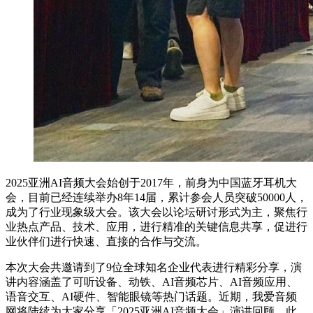
2025亚洲AI音频大会始创于2017年，前身为中国蓝牙耳机大
会，目前已经连续举办8年14届，累计参会人员突破50000人，
成为了行业现象级大会。该大会以论坛研讨形式为主，聚焦行
业热点产品、技术、应用，进行精准的关键信息共享，促进行
业伙伴们进行快速、直接的合作与交流。
本次大会共邀请到了9位全球知名企业代表进行精彩分享，演
讲内容涵盖了可听设备、动铁、AI音频芯片、AI音频应用、
语音交互、AI硬件、智能眼镜等热门话题。近期，我爱音频
网将陆续为大家分享「2025亚洲AI音频大会」演讲回顾，此