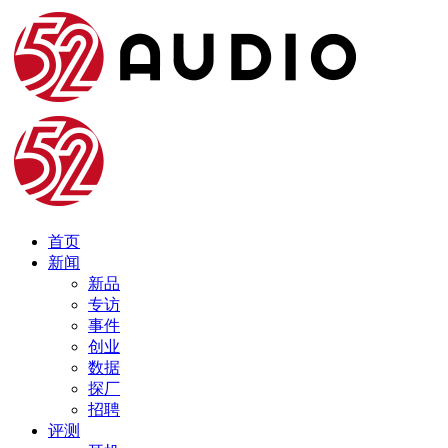
首页
新闻
新品
专访
事件
创业
数据
探厂
招聘
评测