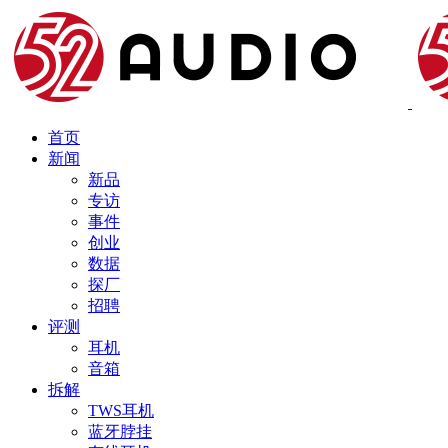
首页
新闻
新品
专访
事件
创业
数据
探厂
招聘
评测
耳机
音箱
拆解
TWS耳机
蓝牙脖挂