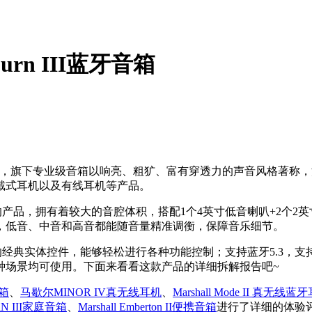
urn III蓝牙音箱
1962年，旗下专业级音箱以响亮、粗犷、富有穿透力的声音风格
戴式耳机以及有线耳机等产品。
产品，拥有着较大的音腔体积，搭配1个4英寸低音喇叭+2个2
，低音、中音和高音都能随音量精准调衡，保障音乐细节。
业音箱相同的经典实体控件，能够轻松进行各种功能控制；支持蓝牙5.3，
种场景均可使用。下面来看看这款产品的详细拆解报告吧~
音箱
、
马歇尔MINOR IV真无线耳机
、
Marshall Mode II 真无线蓝
URN III家庭音箱
、
Marshall Emberton II便携音箱
进行了详细的体验