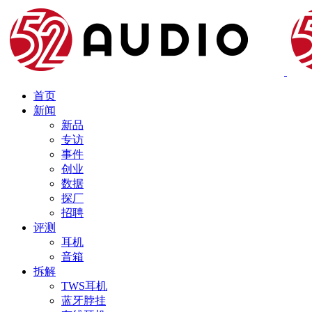
首页
新闻
新品
专访
事件
创业
数据
探厂
招聘
评测
耳机
音箱
拆解
TWS耳机
蓝牙脖挂