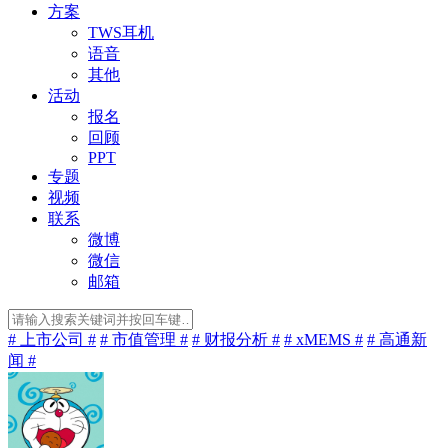
方案
TWS耳机
语音
其他
活动
报名
回顾
PPT
专题
视频
联系
微博
微信
邮箱
# 上市公司 #
# 市值管理 #
# 财报分析 #
# xMEMS #
# 高通新
闻 #