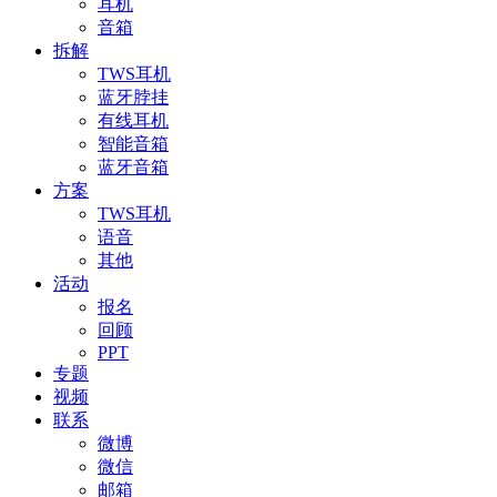
耳机
音箱
拆解
TWS耳机
蓝牙脖挂
有线耳机
智能音箱
蓝牙音箱
方案
TWS耳机
语音
其他
活动
报名
回顾
PPT
专题
视频
联系
微博
微信
邮箱