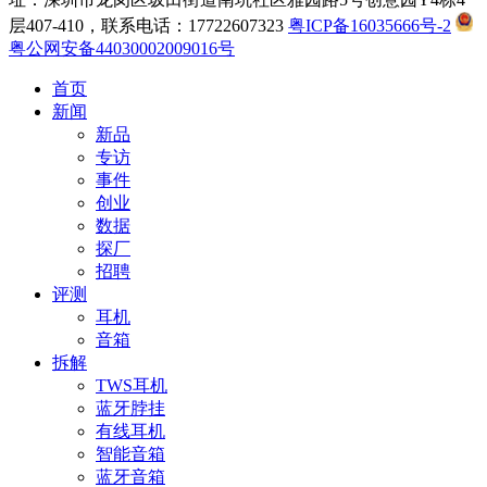
层407-410，联系电话：17722607323
粤ICP备16035666号-2
粤公网安备44030002009016号
首页
新闻
新品
专访
事件
创业
数据
探厂
招聘
评测
耳机
音箱
拆解
TWS耳机
蓝牙脖挂
有线耳机
智能音箱
蓝牙音箱