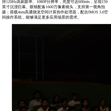
持120Hz高刷新率、1080P分辨率，亮度可达600nits，呈现150
英寸沉浸巨幕。眼镜配备1600万像素镜头，支持第一视角拍
摄；搭载4nm高通骁龙空间计算协作处理器，配合IMOS 3.0空
间操作系统，能够满足更多应用场景的需求。