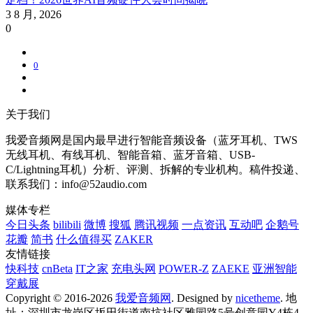
3 8 月, 2026
0
0
关于我们
我爱音频网是国内最早进行智能音频设备（蓝牙耳机、TWS
无线耳机、有线耳机、智能音箱、蓝牙音箱、USB-
C/Lightning耳机）分析、评测、拆解的专业机构。稿件投递、
联系我们：info@52audio.com
媒体专栏
今日头条
bilibili
微博
搜狐
腾讯视频
一点资讯
互动吧
企鹅号
花瓣
简书
什么值得买
ZAKER
友情链接
快科技
cnBeta
IT之家
充电头网
POWER-Z
ZAEKE
亚洲智能
穿戴展
Copyright © 2016-2026
我爱音频网
. Designed by
nicetheme
. 地
址：深圳市龙岗区坂田街道南坑社区雅园路5号创意园Y4栋4