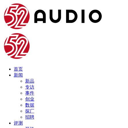
首页
新闻
新品
专访
事件
创业
数据
探厂
招聘
评测