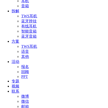
耳机
音箱
拆解
TWS耳机
蓝牙脖挂
有线耳机
智能音箱
蓝牙音箱
方案
TWS耳机
语音
其他
活动
报名
回顾
PPT
专题
视频
联系
微博
微信
邮箱