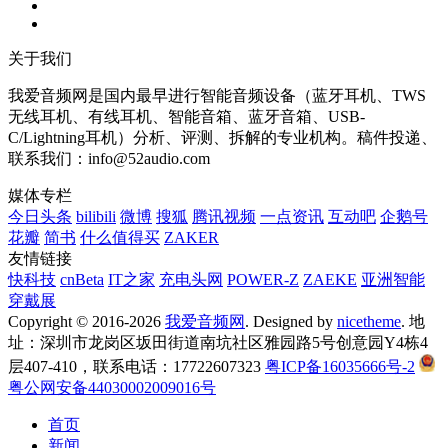
关于我们
我爱音频网是国内最早进行智能音频设备（蓝牙耳机、TWS
无线耳机、有线耳机、智能音箱、蓝牙音箱、USB-
C/Lightning耳机）分析、评测、拆解的专业机构。稿件投递、
联系我们：info@52audio.com
媒体专栏
今日头条
bilibili
微博
搜狐
腾讯视频
一点资讯
互动吧
企鹅号
花瓣
简书
什么值得买
ZAKER
友情链接
快科技
cnBeta
IT之家
充电头网
POWER-Z
ZAEKE
亚洲智能
穿戴展
Copyright © 2016-2026
我爱音频网
. Designed by
nicetheme
. 地
址：深圳市龙岗区坂田街道南坑社区雅园路5号创意园Y4栋4
层407-410，联系电话：17722607323
粤ICP备16035666号-2
粤公网安备44030002009016号
首页
新闻