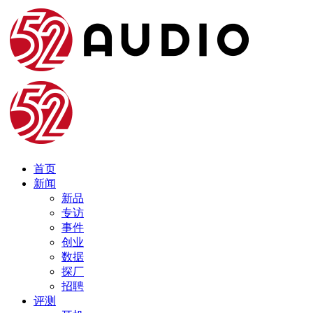
首页
新闻
新品
专访
事件
创业
数据
探厂
招聘
评测