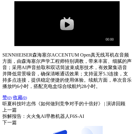
SENNHEISER森海塞尔ACCENTUM Open真无线耳机在音频
方面，由森海塞尔声学工程师特别调教，带来丰富、细腻的声
音；采用AI声音拾取和双话筒波束成形技术，有效聚集语音
并降低背景噪音，确保清晰通话效果；支持蓝牙5.3连接，支
持多点连接，提供稳定便捷的使用体验。续航方面，单次音乐
播放约6小时，搭配充电盒综合续航约28小时。
赞
收藏
(
0
)
(
0
)
听夏科技叶志伟《如何做到竞争对手的十倍好》 | 演讲回顾
上一篇
拆解报告：火火兔AI早教机器人F6S-AI
下一篇