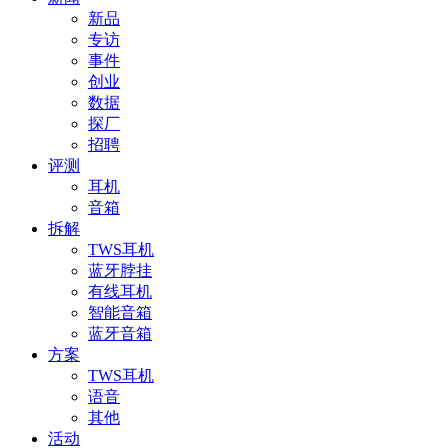
新品
专访
事件
创业
数据
探厂
招聘
评测
耳机
音箱
拆解
TWS耳机
蓝牙脖挂
有线耳机
智能音箱
蓝牙音箱
方案
TWS耳机
语音
其他
活动