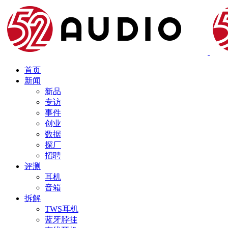
首页
新闻
新品
专访
事件
创业
数据
探厂
招聘
评测
耳机
音箱
拆解
TWS耳机
蓝牙脖挂